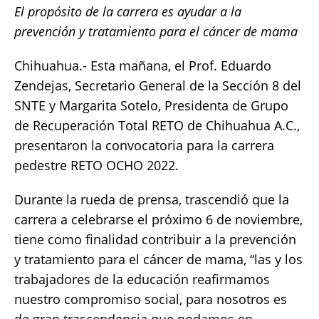
El propósito de la carrera es ayudar a la
c
it
ai
at
p
a
prevención y tratamiento para el cáncer de mama
e
te
l
s
y
re
b
r
A
Li
Chihuahua.- Esta mañana, el Prof. Eduardo
o
p
n
Zendejas, Secretario General de la Sección 8 del
SNTE y Margarita Sotelo, Presidenta de Grupo
o
p
k
de Recuperación Total RETO de Chihuahua A.C.,
k
presentaron la convocatoria para la carrera
pedestre RETO OCHO 2022.
Durante la rueda de prensa, trascendió que la
carrera a celebrarse el próximo 6 de noviembre,
tiene como finalidad contribuir a la prevención
y tratamiento para el cáncer de mama, “las y los
trabajadores de la educación reafirmamos
nuestro compromiso social, para nosotros es