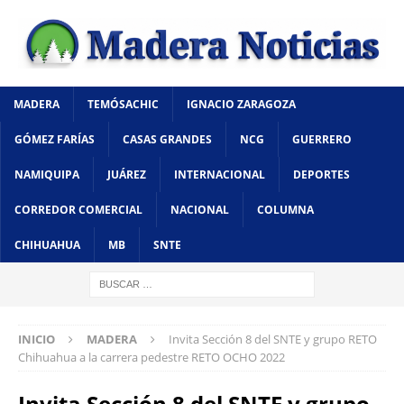
MADERA
TEMÓSACHIC
IGNACIO ZARAGOZA
GÓMEZ FARÍAS
CASAS GRANDES
NCG
GUERRERO
NAMIQUIPA
JUÁREZ
INTERNACIONAL
DEPORTES
CORREDOR COMERCIAL
NACIONAL
COLUMNA
CHIHUAHUA
MB
SNTE
INICIO
MADERA
Invita Sección 8 del SNTE y grupo RETO
Chihuahua a la carrera pedestre RETO OCHO 2022
Invita Sección 8 del SNTE y grupo