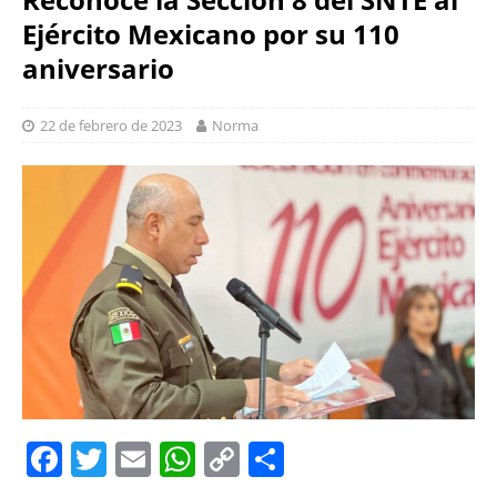
Ejército Mexicano por su 110
aniversario
22 de febrero de 2023
Norma
F
T
E
W
C
S
a
w
m
h
o
h