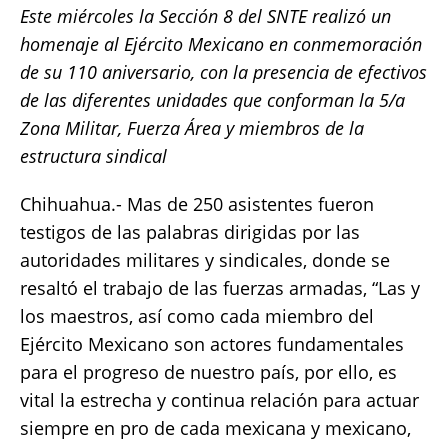
Este miércoles la Sección 8 del SNTE realizó un
c
it
ai
at
p
a
homenaje al Ejército Mexicano en conmemoración
e
te
l
s
y
re
de su 110 aniversario, con la presencia de efectivos
b
r
A
Li
de las diferentes unidades que conforman la 5/a
o
p
n
Zona Militar, Fuerza Área y miembros de la
o
p
k
estructura sindical
k
Chihuahua.- Mas de 250 asistentes fueron
testigos de las palabras dirigidas por las
autoridades militares y sindicales, donde se
resaltó el trabajo de las fuerzas armadas, “Las y
los maestros, así como cada miembro del
Ejército Mexicano son actores fundamentales
para el progreso de nuestro país, por ello, es
vital la estrecha y continua relación para actuar
siempre en pro de cada mexicana y mexicano,