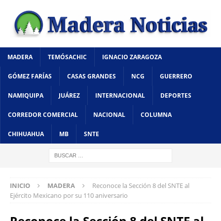
MADERA
TEMÓSACHIC
IGNACIO ZARAGOZA
GÓMEZ FARÍAS
CASAS GRANDES
NCG
GUERRERO
NAMIQUIPA
JUÁREZ
INTERNACIONAL
DEPORTES
CORREDOR COMERCIAL
NACIONAL
COLUMNA
CHIHUAHUA
MB
SNTE
INICIO
MADERA
Reconoce la Sección 8 del SNTE al
Ejército Mexicano por su 110 aniversario
Reconoce la Sección 8 del SNTE al