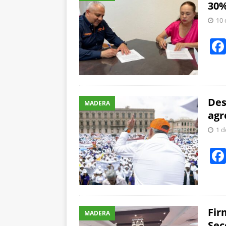
30%
10 
Des
MADERA
agr
1 d
Fir
MADERA
Sec