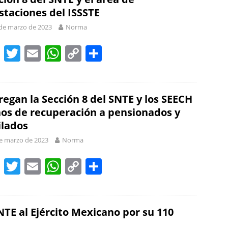
o
p
n
staciones del ISSSTE
o
p
k
de marzo de 2023
Norma
k
F
T
E
W
C
S
a
w
m
h
o
h
c
itt
ai
at
p
ar
e
er
l
s
y
e
regan la Sección 8 del SNTE y los SEECH
os de recuperación a pensionados y
b
A
Li
ilados
o
p
n
e marzo de 2023
Norma
o
p
k
F
T
E
W
C
S
k
a
w
m
h
o
h
c
itt
ai
at
p
ar
e
er
l
s
y
e
NTE al Ejército Mexicano por su 110