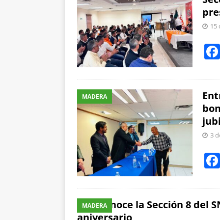
pre
15 
Ent
MADERA
bon
jub
3 d
Reconoce la Sección 8 del S
MADERA
aniversario