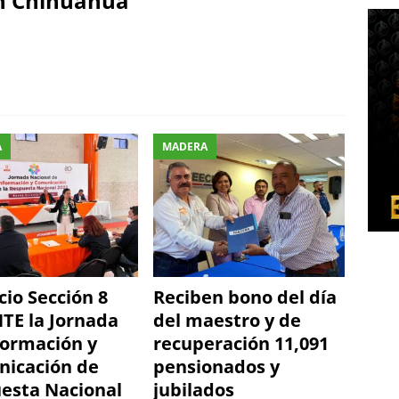
n Chihuahua
A
MADERA
cio Sección 8
Reciben bono del día
NTE la Jornada
del maestro y de
formación y
recuperación 11,091
icación de
pensionados y
esta Nacional
jubilados