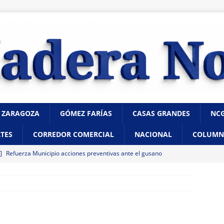
 ZARAGOZA
GÓMEZ FARÍAS
CASAS GRANDES
NC
TES
CORREDOR COMERCIAL
NACIONAL
COLUMN
 ]
Refuerza Municipio acciones preventivas ante el gusano
citación de SENASICA
CHIHUAHUA
 ]
Incendio consume vivienda de madera en la colonia Proletaria
 posible acto intencional
CHIHUAHUA
 ]
Marco Bonilla inaugura el Paso Superior de Fuerza Aérea y