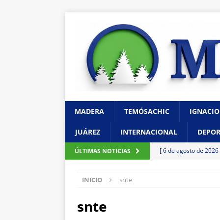
MADERA
TEMÓSACHIC
IGNACIO
JUÁREZ
INTERNACIONAL
DEPOR
[ 6 de agosto de 2026
ÚLTIMAS NOTICIAS
barrenador con capa
INICIO
snte
[ 6 de agosto de 2026
Ampliación; investigan
snte
[ 6 de agosto de 2026