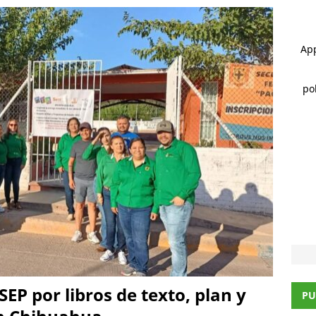
CHIHUAHUA MARCO BONILLA
 ]
Hallan a hombre sin vida en estacionamiento de paquetería;
sobredosis
CHIHUAHUA
 ]
*La advertencia de Maru *Más poder al poder *Barredoras… y
UA MARCO BONILLA
 SEP por libros de texto, plan y
PU