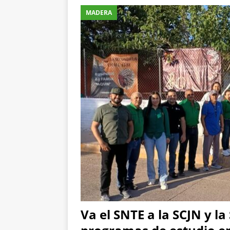
MADERA
carretera Aldama
[ 6 de agosto de 2026
investigan presunta 
[ 6 de agosto de 2026
pretextos
CHIHUAH
Va el SNTE a la SCJN y la