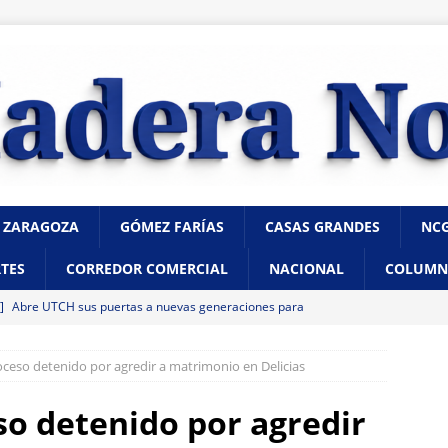
 ZARAGOZA
GÓMEZ FARÍAS
CASAS GRANDES
NC
TES
CORREDOR COMERCIAL
NACIONAL
COLUMN
 ]
Abre UTCH sus puertas a nuevas generaciones para
 profesional
CHIHUAHUA
oceso detenido por agredir a matrimonio en Delicias
 ]
Reglas claras consolidarían la unidad en el PAN: Rafa Loera
so detenido por agredir
 ]
Localizan sin vida a un joven en vivienda de la colonia Ponce de