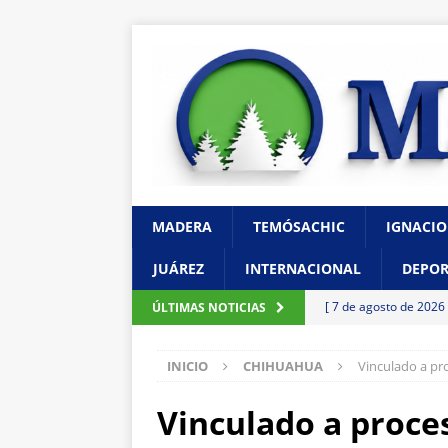
MADERA
TEMÓSACHIC
IGNACIO
JUÁREZ
INTERNACIONAL
DEPOR
[ 7 de agosto de 2026
ÚLTIMAS NOTICIAS
transformar su futuro
INICIO
CHIHUAHUA
Vinculado a pr
[ 7 de agosto de 2026
CHIHUAHUA
Vinculado a proce
[ 7 de agosto de 2026