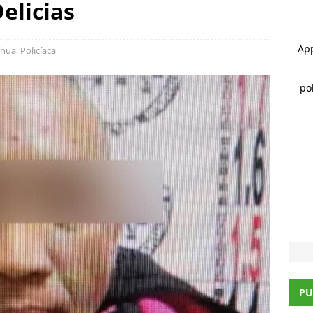
elicias
 ]
Choque en la avenida 20 de Noviembre deja dos lesionados
ahua
,
Policíaca
 ]
Alan Falomir se reúne con vecinos de El Saucito y lleva mensaje
CHIHUAHUA
PU