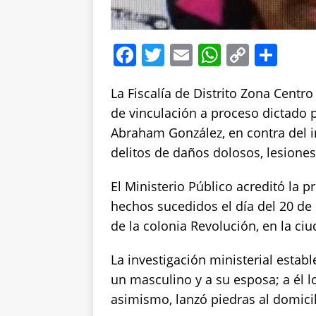
F
T
E
W
C
S
a
w
m
h
o
h
La Fiscalía de Distrito Zona Centr
c
it
ai
at
p
a
de vinculación a proceso dictado po
e
te
l
s
y
re
Abraham González, en contra del 
b
r
A
Li
delitos de daños dolosos, lesiones
o
p
n
o
p
k
El Ministerio Público acreditó la 
hechos sucedidos el día del 20 de 
k
de la colonia Revolución, en la ciu
La investigación ministerial estab
un masculino y a su esposa; a él lo
asimismo, lanzó piedras al domici