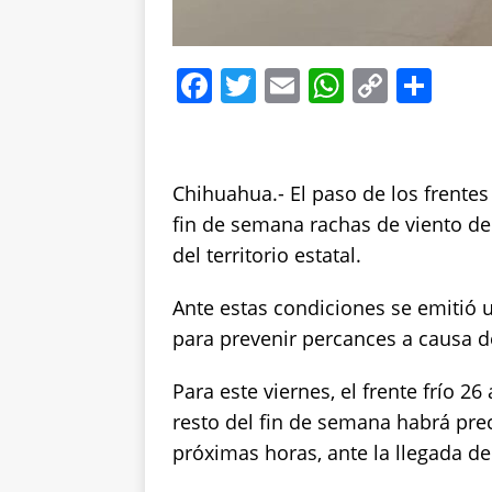
F
T
E
W
C
S
a
w
m
h
o
h
c
it
ai
at
p
a
e
te
l
s
y
re
Chihuahua.- El paso de los frentes
b
r
A
Li
fin de semana rachas de viento de
o
p
n
del territorio estatal.
o
p
k
Ante estas condiciones se emitió 
k
para prevenir percances a causa d
Para este viernes, el frente frío 26
resto del fin de semana habrá pre
próximas horas, ante la llegada del