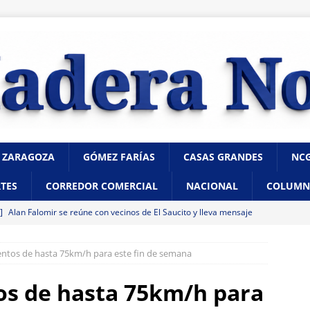
 ZARAGOZA
GÓMEZ FARÍAS
CASAS GRANDES
NC
TES
CORREDOR COMERCIAL
NACIONAL
COLUMN
 ]
Alan Falomir se reúne con vecinos de El Saucito y lleva mensaje
CHIHUAHUA
entos de hasta 75km/h para este fin de semana
 ]
Destaca César Jáuregui la importancia de atender las colonias
ncia
CHIHUAHUA
os de hasta 75km/h para
 ]
¿Buscas casa de renta en internet? Evita fraudes con estas