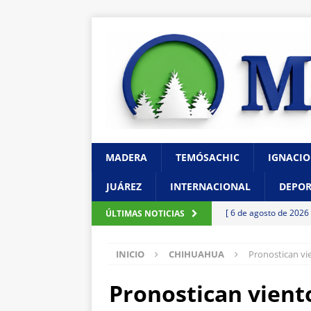
MADERA
TEMÓSACHIC
IGNACIO
JUÁREZ
INTERNACIONAL
DEPOR
[ 6 de agosto de 2026
ÚLTIMAS NOTICIAS
de unidad en el PAN
INICIO
CHIHUAHUA
Pronostican vi
[ 6 de agosto de 2026
con cercanía y prese
Pronostican vient
[ 6 de agosto de 2026