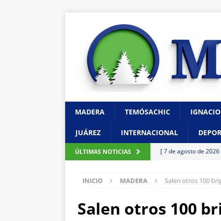
MADERA
TEMÓSACHIC
IGNACIO
JUÁREZ
INTERNACIONAL
DEPOR
[ 7 de agosto de 2026
ÚLTIMAS NOTICIAS
un paro cardíaco
C
INICIO
MADERA
Salen otros 100 br
[ 7 de agosto de 2026
en Chihuahua
CHI
Salen otros 100 b
[ 7 de agosto de 2026