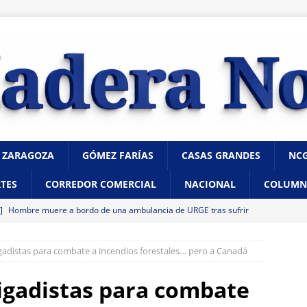
 ZARAGOZA
GÓMEZ FARÍAS
CASAS GRANDES
NC
TES
CORREDOR COMERCIAL
NACIONAL
COLUMN
 ]
Hombre muere a bordo de una ambulancia de URGE tras sufrir
HIHUAHUA
igadistas para combate a incendios forestales… pero a Canadá
 ]
Santiago de la Peña reúne a 4 mil ciudadanos durante encuentro
HUAHUA
rigadistas para combate
 ]
Clausura alcalde Marco Bonilla la Veraneada DIFertida 2026 en