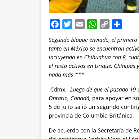
F
T
E
W
C
S
a
w
m
h
o
h
Segundo bloque enviado, el primero 
c
it
ai
at
p
a
tanto en México
se encuentran activo
e
te
l
s
y
re
incluyendo en Chihuahua con 8, cuat
b
r
A
Li
el resto activos en Urique, Chínipa
o
p
n
nada más
***
o
p
k
Cdmx.-
Luego de que el pasado 19 
k
Ontario, Canadá,
para apoyar en sof
5 de julio salió un segundo conti
provincia de Columbia Británica.
De acuerdo con la Secretaría de Re
del presidente Andrés Manuel Lóp