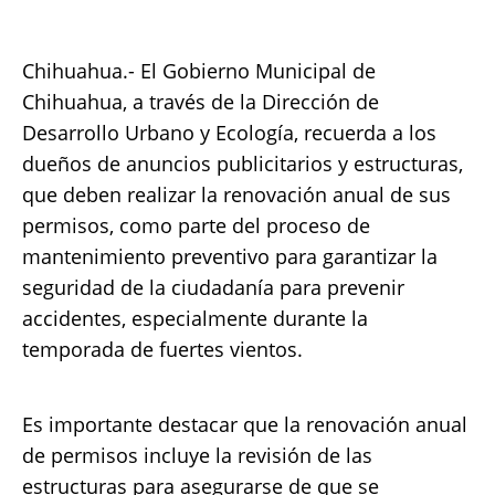
c
it
ai
at
p
a
e
te
l
s
y
re
Chihuahua.- El Gobierno Municipal de
b
r
A
Li
Chihuahua, a través de la Dirección de
o
p
n
Desarrollo Urbano y Ecología, recuerda a los
dueños de anuncios publicitarios y estructuras,
o
p
k
que deben realizar la renovación anual de sus
k
permisos, como parte del proceso de
mantenimiento preventivo para garantizar la
seguridad de la ciudadanía para prevenir
accidentes, especialmente durante la
temporada de fuertes vientos.
Es importante destacar que la renovación anual
de permisos incluye la revisión de las
estructuras para asegurarse de que se