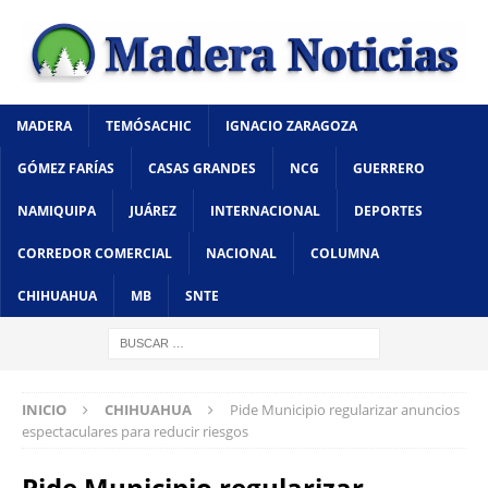
MADERA
TEMÓSACHIC
IGNACIO ZARAGOZA
GÓMEZ FARÍAS
CASAS GRANDES
NCG
GUERRERO
NAMIQUIPA
JUÁREZ
INTERNACIONAL
DEPORTES
CORREDOR COMERCIAL
NACIONAL
COLUMNA
CHIHUAHUA
MB
SNTE
INICIO
CHIHUAHUA
Pide Municipio regularizar anuncios
espectaculares para reducir riesgos
Pide Municipio regularizar