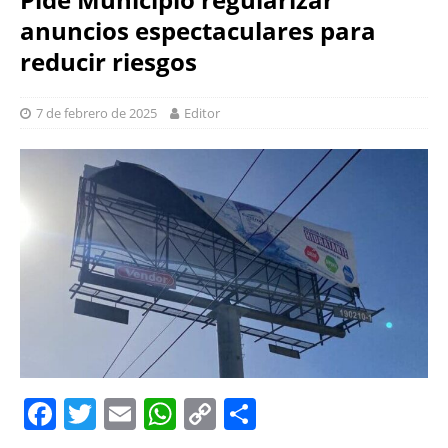
anuncios espectaculares para
reducir riesgos
7 de febrero de 2025
Editor
F
T
E
W
C
S
a
w
m
h
o
h