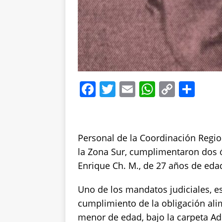
F
T
E
W
C
S
a
w
m
h
o
h
c
it
ai
at
p
a
e
te
l
s
y
re
Personal de la Coordinación Region
b
r
A
Li
la Zona Sur, cumplimentaron dos 
o
p
n
Enrique Ch. M., de 27 años de eda
o
p
k
Uno de los mandatos judiciales, es
k
cumplimiento de la obligación alim
menor de edad, bajo la carpeta Adm