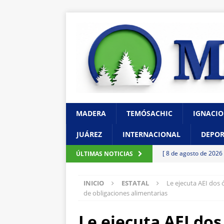
MADERA
TEMÓSACHIC
IGNACIO
JUÁREZ
INTERNACIONAL
DEPOR
[ 8 de agosto de 2026
ÚLTIMAS NOTICIAS
CHIHUAHUA
INICIO
ESTATAL
Le ejecuta AEI dos
[ 7 de agosto de 2026
de obligaciones alimentarias
Gobierno financie c
Le ejecuta AEI do
[ 7 de agosto de 2026