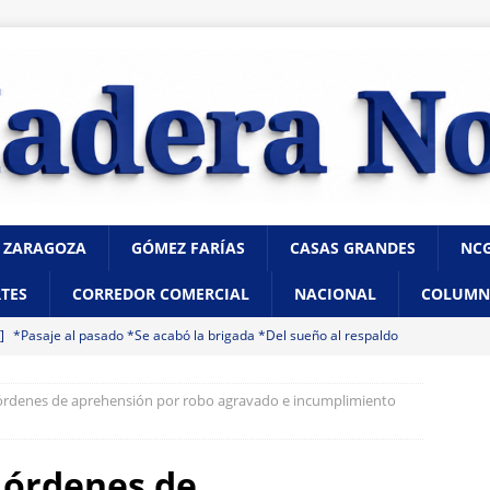
 ZARAGOZA
GÓMEZ FARÍAS
CASAS GRANDES
NC
TES
CORREDOR COMERCIAL
NACIONAL
COLUMN
 ]
*Pasaje al pasado *Se acabó la brigada *Del sueño al respaldo
 órdenes de aprehensión por robo agravado e incumplimiento
 ]
“Que presenten las pruebas”: Santiago de la Peña niega que
ampaña contra Morena
CHIHUAHUA
s órdenes de
 ]
Hombre muere a bordo de una ambulancia de URGE tras sufrir