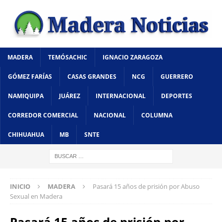
MADERA
TEMÓSACHIC
IGNACIO ZARAGOZA
GÓMEZ FARÍAS
CASAS GRANDES
NCG
GUERRERO
NAMIQUIPA
JUÁREZ
INTERNACIONAL
DEPORTES
CORREDOR COMERCIAL
NACIONAL
COLUMNA
CHIHUAHUA
MB
SNTE
INICIO
MADERA
Pasará 15 años de prisión por Abuso
Sexual en Madera
Pasará 15 años de prisión por