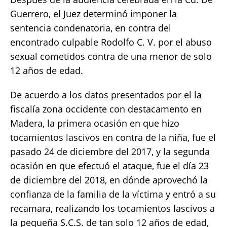
c
it
ai
at
p
a
Guerrero, el Juez determinó imponer la
e
te
l
s
y
re
sentencia condenatoria, en contra del
b
r
A
Li
encontrado culpable Rodolfo C. V. por el abuso
o
p
n
sexual cometidos contra de una menor de solo
o
p
k
12 años de edad.
k
De acuerdo a los datos presentados por el la
fiscalía zona occidente con destacamento en
Madera, la primera ocasión en que hizo
tocamientos lascivos en contra de la niña, fue el
pasado 24 de diciembre del 2017, y la segunda
ocasión en que efectuó el ataque, fue el día 23
de diciembre del 2018, en dónde aprovechó la
confianza de la familia de la víctima y entró a su
recamara, realizando los tocamientos lascivos a
la pequeña S.C.S. de tan solo 12 años de edad,