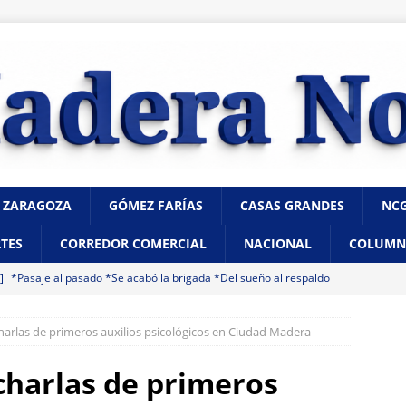
 ZARAGOZA
GÓMEZ FARÍAS
CASAS GRANDES
NC
TES
CORREDOR COMERCIAL
NACIONAL
COLUMN
 ]
*Pasaje al pasado *Se acabó la brigada *Del sueño al respaldo
charlas de primeros auxilios psicológicos en Ciudad Madera
 ]
“Que presenten las pruebas”: Santiago de la Peña niega que
ampaña contra Morena
CHIHUAHUA
charlas de primeros
 ]
Hombre muere a bordo de una ambulancia de URGE tras sufrir