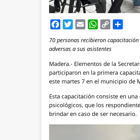
F
T
E
W
C
S
a
w
m
h
o
h
70 personas recibieron capacitación
c
it
ai
at
p
a
adversas a sus asistentes
e
te
l
s
y
re
b
r
A
Li
Madera.- Elementos de la Secretar
o
p
n
participaron en la primera capacita
este martes 7 en el municipio de 
o
p
k
k
Esta capacitación consiste en una 
psicológicos, que los respondient
brindar en caso de ser necesario.