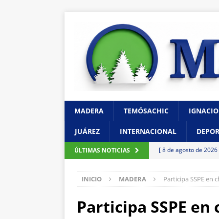
MADERA
TEMÓSACHIC
IGNACIO
JUÁREZ
INTERNACIONAL
DEPOR
[ 8 de agosto de 2026
ÚLTIMAS NOTICIAS
CHIHUAHUA
INICIO
MADERA
Participa SSPE en 
[ 7 de agosto de 2026
Gobierno financie c
Participa SSPE en 
[ 7 de agosto de 2026