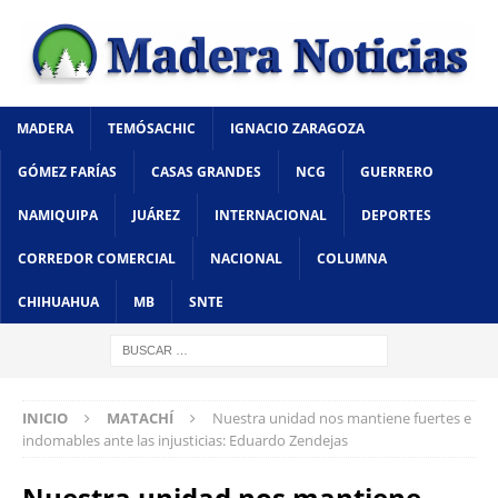
MADERA
TEMÓSACHIC
IGNACIO ZARAGOZA
GÓMEZ FARÍAS
CASAS GRANDES
NCG
GUERRERO
NAMIQUIPA
JUÁREZ
INTERNACIONAL
DEPORTES
CORREDOR COMERCIAL
NACIONAL
COLUMNA
CHIHUAHUA
MB
SNTE
INICIO
MATACHÍ
Nuestra unidad nos mantiene fuertes e
indomables ante las injusticias: Eduardo Zendejas
Nuestra unidad nos mantiene