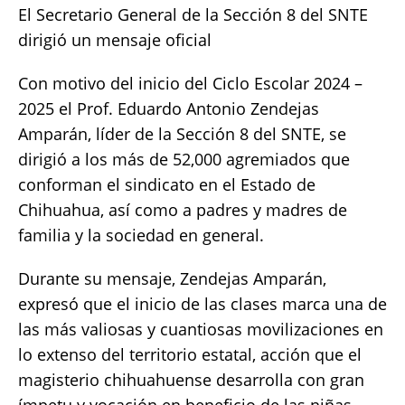
El Secretario General de la Sección 8 del SNTE
c
it
ai
at
p
a
dirigió un mensaje oficial
e
te
l
s
y
re
b
r
A
Li
Con motivo del inicio del Ciclo Escolar 2024 –
o
p
n
2025 el Prof. Eduardo Antonio Zendejas
Amparán, líder de la Sección 8 del SNTE, se
o
p
k
dirigió a los más de 52,000 agremiados que
k
conforman el sindicato en el Estado de
Chihuahua, así como a padres y madres de
familia y la sociedad en general.
Durante su mensaje, Zendejas Amparán,
expresó que el inicio de las clases marca una de
las más valiosas y cuantiosas movilizaciones en
lo extenso del territorio estatal, acción que el
magisterio chihuahuense desarrolla con gran