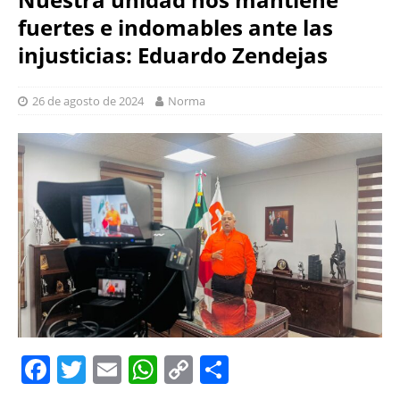
fuertes e indomables ante las
injusticias: Eduardo Zendejas
26 de agosto de 2024
Norma
F
T
E
W
C
S
a
w
m
h
o
h