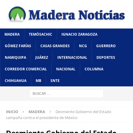
MADERA
TEMÓSACHIC
IGNACIO ZARAGOZA
GÓMEZ FARÍAS
CASAS GRANDES
NCG
GUERRERO
NAMIQUIPA
JUÁREZ
INTERNACIONAL
DEPORTES
CORREDOR COMERCIAL
NACIONAL
COLUMNA
CHIHUAHUA
MB
SNTE
INICIO
MADERA
Desmiente Gobierno del Estado
campaña contra el presidente de México
Desmiente Gobierno del Estado