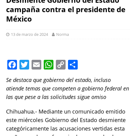
campaña contra el presidente de
México
13 de marzo de 2024
Norma
F
T
E
W
C
S
a
w
m
h
o
h
Se destaca que gobierno del estado, incluso
c
it
ai
at
p
a
atiende temas que competen a gobierno federal en
e
te
l
s
y
re
las que pese a las solicitudes sigue omiso
b
r
A
Li
o
p
n
Chihuahua.- Mediante un comunicado emitido
este miércoles Gobierno del Estado desmiente
o
p
k
categóricamente las acusaciones vertidas esta
k