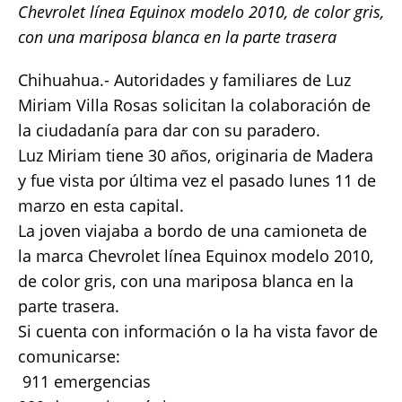
Chevrolet línea Equinox modelo 2010, de color gris,
e
te
l
s
y
re
con una mariposa blanca en la parte trasera
b
r
A
Li
o
p
n
Chihuahua.- Autoridades y familiares de Luz
Miriam Villa Rosas solicitan la colaboración de
o
p
k
la ciudadanía para dar con su paradero.
k
Luz Miriam tiene 30 años, originaria de Madera
y fue vista por última vez el pasado lunes 11 de
marzo en esta capital.
La joven viajaba a bordo de una camioneta de
la marca Chevrolet línea Equinox modelo 2010,
de color gris, con una mariposa blanca en la
parte trasera.
Si cuenta con información o la ha vista favor de
comunicarse:
911 emergencias