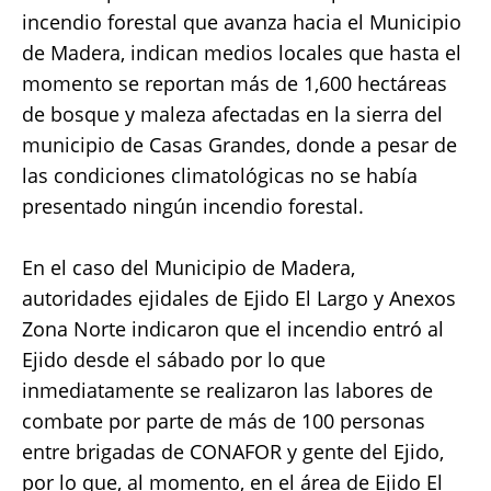
c
it
ai
at
p
a
incendio forestal que avanza hacia el Municipio
e
te
l
s
y
re
de Madera, indican medios locales que hasta el
b
r
A
Li
momento se reportan más de 1,600 hectáreas
o
p
n
de bosque y maleza afectadas en la sierra del
o
p
k
municipio de Casas Grandes, donde a pesar de
k
las condiciones climatológicas no se había
presentado ningún incendio forestal.
En el caso del Municipio de Madera,
autoridades ejidales de Ejido El Largo y Anexos
Zona Norte indicaron que el incendio entró al
Ejido desde el sábado por lo que
inmediatamente se realizaron las labores de
combate por parte de más de 100 personas
entre brigadas de CONAFOR y gente del Ejido,
por lo que, al momento, en el área de Ejido El