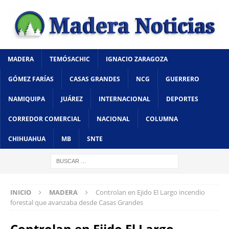
MADERA
TEMÓSACHIC
IGNACIO ZARAGOZA
GÓMEZ FARÍAS
CASAS GRANDES
NCG
GUERRERO
NAMIQUIPA
JUÁREZ
INTERNACIONAL
DEPORTES
CORREDOR COMERCIAL
NACIONAL
COLUMNA
CHIHUAHUA
MB
SNTE
INICIO
MADERA
Controlan en Ejido El Largo incendio
forestal que avanzaba desde Casas Grandes
Controlan en Ejido El Largo