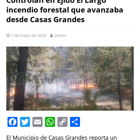
incendio forestal que avanzaba
desde Casas Grandes
7 de mayo de 2024
admin
F
T
E
W
C
S
a
w
m
h
o
h
El Municipio de Casas Grandes reporta un