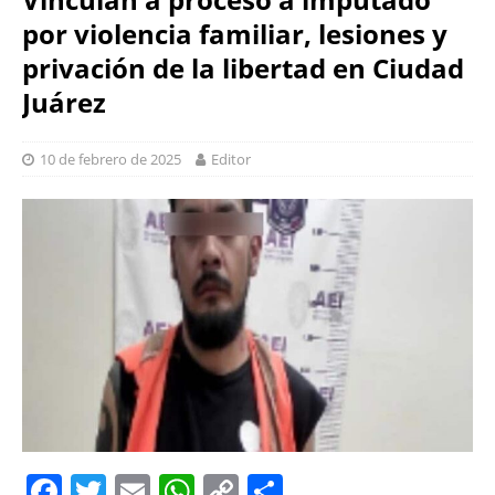
por violencia familiar, lesiones y
privación de la libertad en Ciudad
Juárez
10 de febrero de 2025
Editor
F
T
E
W
C
S