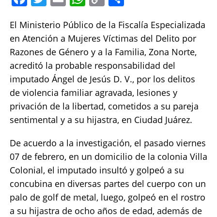
a
w
m
h
o
h
El Ministerio Público de la Fiscalía Especializada
c
it
ai
at
p
a
en Atención a Mujeres Víctimas del Delito por
e
te
l
s
y
re
Razones de Género y a la Familia, Zona Norte,
b
r
A
Li
acreditó la probable responsabilidad del
o
p
n
imputado Ángel de Jesús D. V., por los delitos
o
p
k
de violencia familiar agravada, lesiones y
k
privación de la libertad, cometidos a su pareja
sentimental y a su hijastra, en Ciudad Juárez.
De acuerdo a la investigación, el pasado viernes
07 de febrero, en un domicilio de la colonia Villa
Colonial, el imputado insultó y golpeó a su
concubina en diversas partes del cuerpo con un
palo de golf de metal, luego, golpeó en el rostro
a su hijastra de ocho años de edad, además de