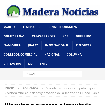
MADERA
TEMÓSACHIC
IGNACIO ZARAGOZA
GÓMEZ FARÍAS
CASAS GRANDES
NCG
GUERRERO
NAMIQUIPA
JUÁREZ
INTERNACIONAL
DEPORTES
CORREDOR COMERCIAL
NACIONAL
COLUMNA
CHIHUAHUA
MB
SNTE
INICIO
POLICÍACA
Vinculan a proceso a imputado por
violencia familiar, lesiones y privación de la libertad en Ciudad Juárez
Vinculan a proceso a imputado