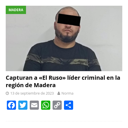
MADERA
Capturan a «El Ruso» líder criminal en la
región de Madera
13 de septiembre de 2023
Norma
F
T
E
W
C
S
a
w
m
h
o
h
c
itt
ai
at
p
ar