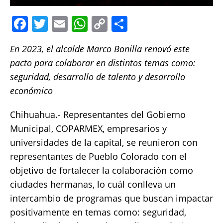
F
T
E
W
C
S
a
w
m
h
o
h
En 2023, el alcalde Marco Bonilla renovó este
c
it
ai
at
p
a
pacto para colaborar en distintos temas como:
e
te
l
s
y
re
seguridad, desarrollo de talento y desarrollo
b
r
A
Li
económico
o
p
n
Chihuahua.- Representantes del Gobierno
o
p
k
Municipal, COPARMEX, empresarios y
k
universidades de la capital, se reunieron con
representantes de Pueblo Colorado con el
objetivo de fortalecer la colaboración como
ciudades hermanas, lo cuál conlleva un
intercambio de programas que buscan impactar
positivamente en temas como: seguridad,