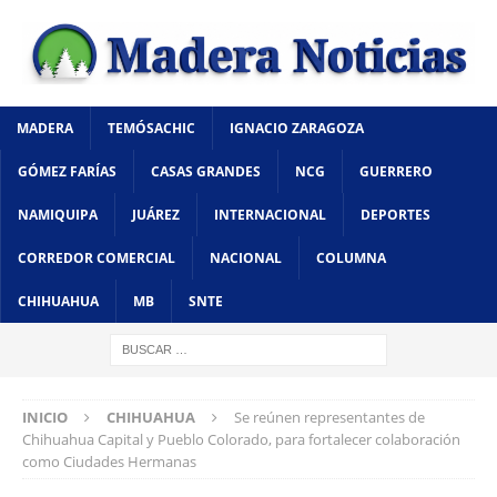
MADERA
TEMÓSACHIC
IGNACIO ZARAGOZA
GÓMEZ FARÍAS
CASAS GRANDES
NCG
GUERRERO
NAMIQUIPA
JUÁREZ
INTERNACIONAL
DEPORTES
CORREDOR COMERCIAL
NACIONAL
COLUMNA
CHIHUAHUA
MB
SNTE
INICIO
CHIHUAHUA
Se reúnen representantes de
Chihuahua Capital y Pueblo Colorado, para fortalecer colaboración
como Ciudades Hermanas