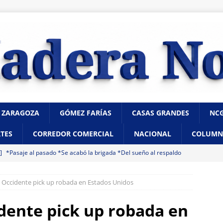
 ZARAGOZA
GÓMEZ FARÍAS
CASAS GRANDES
NC
TES
CORREDOR COMERCIAL
NACIONAL
COLUMN
 ]
*Pasaje al pasado *Se acabó la brigada *Del sueño al respaldo
 Occidente pick up robada en Estados Unidos
 ]
“Que presenten las pruebas”: Santiago de la Peña niega que
ampaña contra Morena
CHIHUAHUA
dente pick up robada en
 ]
Hombre muere a bordo de una ambulancia de URGE tras sufrir