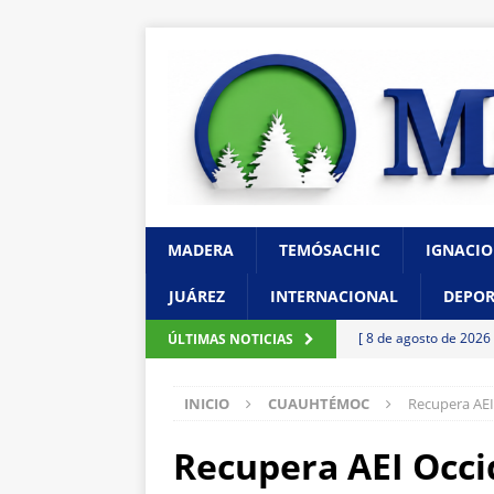
MADERA
TEMÓSACHIC
IGNACIO
JUÁREZ
INTERNACIONAL
DEPOR
[ 8 de agosto de 2026
ÚLTIMAS NOTICIAS
CHIHUAHUA
INICIO
CUAUHTÉMOC
Recupera AEI
[ 7 de agosto de 2026
Gobierno financie c
Recupera AEI Occi
[ 7 de agosto de 2026