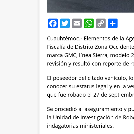
F
T
E
W
C
S
a
w
m
h
o
h
Cuauhtémoc.- Elementos de la Agenc
c
it
ai
at
p
a
Fiscalía de Distrito Zona Occident
e
te
l
s
y
re
marca GMC, línea Sierra, modelo 2
b
r
A
Li
revisión y resultó con reporte de r
o
p
n
El poseedor del citado vehículo, lo
o
p
k
conocer su estatus legal y en la v
k
que fue robado el 27 de septiembr
Se procedió al aseguramiento y pu
la Unidad de Investigación de Rob
indagatorias ministeriales.