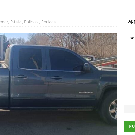
HIHUAHUA
 ]
Santiago de la Peña reúne a 4 mil ciudadanos durante encuentro
émoc
,
Estatal
,
Policíaca
,
Portada
HUAHUA
 ]
Clausura alcalde Marco Bonilla la Veraneada DIFertida 2026 en
HIHUAHUA
PU