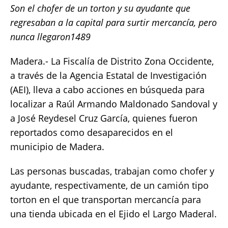
Son el chofer de un torton y su ayudante que
c
it
ai
at
p
a
regresaban a la capital para surtir mercancía, pero
e
te
l
s
y
re
nunca llegaron1489
b
r
A
Li
o
p
n
Madera.- La Fiscalía de Distrito Zona Occidente,
a través de la Agencia Estatal de Investigación
o
p
k
(AEI), lleva a cabo acciones en búsqueda para
k
localizar a Raúl Armando Maldonado Sandoval y
a José Reydesel Cruz García, quienes fueron
reportados como desaparecidos en el
municipio de Madera.
Las personas buscadas, trabajan como chofer y
ayudante, respectivamente, de un camión tipo
torton en el que transportan mercancía para
una tienda ubicada en el Ejido el Largo Maderal.