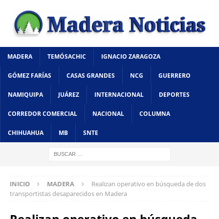
MADERA
TEMÓSACHIC
IGNACIO ZARAGOZA
GÓMEZ FARÍAS
CASAS GRANDES
NCG
GUERRERO
NAMIQUIPA
JUÁREZ
INTERNACIONAL
DEPORTES
CORREDOR COMERCIAL
NACIONAL
COLUMNA
CHIHUAHUA
MB
SNTE
INICIO
MADERA
Realizan operativo en búsqueda de dos
transportistas desaparecidos en Madera
Realizan operativo en búsqueda