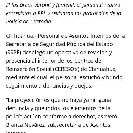
El las áreas varonil y femenil, el personal realizó
c
it
ai
at
p
a
entrevistas a PPL y revisaron los protocolos de la
e
te
l
s
y
re
Policía de Custodia
b
r
A
Li
o
p
n
Chihuahua.- Personal de Asuntos Internos de la
Secretaría de Seguridad Pública del Estado
o
p
k
(SSPE) desplegó un operativo de revisión y
k
presencia al interior de los Centros de
Reinserción Social (CERESO’s) de Chihuahua,
mediante el cual, el personal escuchó y brindó
seguimiento a denuncias y quejas.
“La proyección es que no haya ya ninguna
denuncia y que todos los elementos de la
policía actúen conforme a derecho”, aseveró
Bianca Nevárez, subsecretaria de Asuntos