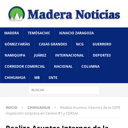
MADERA
TEMÓSACHIC
IGNACIO ZARAGOZA
GÓMEZ FARÍAS
CASAS GRANDES
NCG
GUERRERO
NAMIQUIPA
JUÁREZ
INTERNACIONAL
DEPORTES
CORREDOR COMERCIAL
NACIONAL
COLUMNA
CHIHUAHUA
MB
SNTE
INICIO
CHIHUAHUA
Realiza Asuntos Internos de la SSPE
inspección sorpresa en Cereso #1 y CERSAI
Realiza Asuntos Internos de la