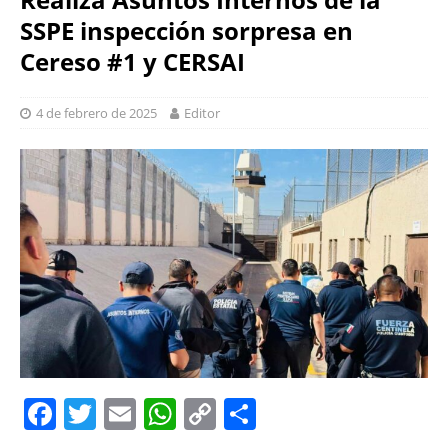
SSPE inspección sorpresa en
Cereso #1 y CERSAI
4 de febrero de 2025
Editor
F
T
E
W
C
S
a
w
m
h
o
h