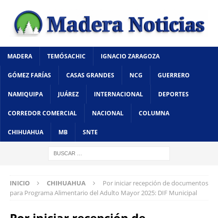
MADERA
TEMÓSACHIC
IGNACIO ZARAGOZA
GÓMEZ FARÍAS
CASAS GRANDES
NCG
GUERRERO
NAMIQUIPA
JUÁREZ
INTERNACIONAL
DEPORTES
CORREDOR COMERCIAL
NACIONAL
COLUMNA
CHIHUAHUA
MB
SNTE
INICIO
CHIHUAHUA
Por iniciar recepción de documentos
para Programa Alimentario del Adulto Mayor 2025: DIF Municipal
Por iniciar recepción de