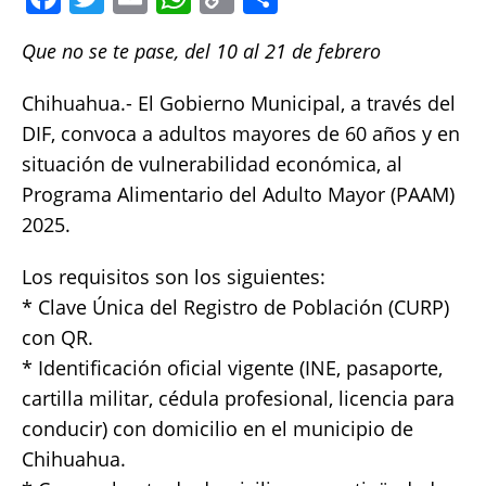
a
w
m
h
o
h
Que no se te pase, del 10 al 21 de febrero
c
it
ai
at
p
a
e
te
l
s
y
re
Chihuahua.- El Gobierno Municipal, a través del
b
r
A
Li
DIF, convoca a adultos mayores de 60 años y en
o
p
n
situación de vulnerabilidad económica, al
Programa Alimentario del Adulto Mayor (PAAM)
o
p
k
2025.
k
Los requisitos son los siguientes:
* Clave Única del Registro de Población (CURP)
con QR.
* Identificación oficial vigente (INE, pasaporte,
cartilla militar, cédula profesional, licencia para
conducir) con domicilio en el municipio de
Chihuahua.