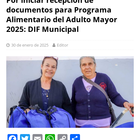
documentos para Programa
Alimentario del Adulto Mayor
2025: DIF Municipal
30 de enero de 2025
Editor
F
T
E
W
C
S