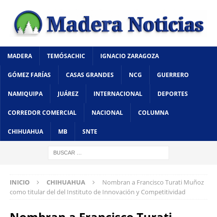
MADERA
TEMÓSACHIC
IGNACIO ZARAGOZA
GÓMEZ FARÍAS
CASAS GRANDES
NCG
GUERRERO
NAMIQUIPA
JUÁREZ
INTERNACIONAL
DEPORTES
CORREDOR COMERCIAL
NACIONAL
COLUMNA
CHIHUAHUA
MB
SNTE
INICIO
CHIHUAHUA
Nombran a Francisco Turati Muñoz
como titular del del Instituto de Innovación y Competitividad
Nombran a Francisco Turati