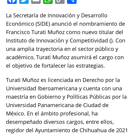
a
w
m
h
o
h
La Secretaría de Innovación y Desarrollo
c
it
ai
at
p
a
Económico (SIDE) anunció el nombramiento de
e
te
l
s
y
re
Francisco Turati Muñoz como nuevo titular del
b
r
A
Li
Instituto de Innovación y Competitividad (). Con
o
p
n
una amplia trayectoria en el sector público y
o
p
k
académico, Turati Muñoz asumirá el cargo con
k
el objetivo de fortalecer las estrategias.
Turati Muñoz es licenciada en Derecho por la
Universidad Iberoamericana y cuenta con una
maestría en Gobierno y Políticas Públicas por la
Universidad Panamericana de Ciudad de
México. En el ámbito profesional, ha
desempeñado diversos cargos, entre ellos,
regidor del Ayuntamiento de Chihuahua de 2021