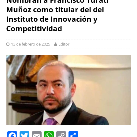
Muñoz como titular del del
Instituto de Innovación y
Competitividad
13 de febrero de 2025
Editor
F
T
E
W
C
S