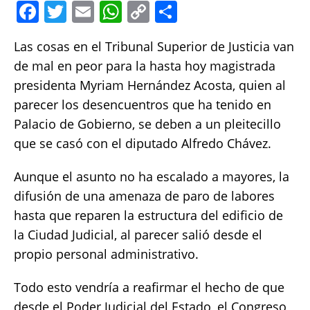
F
T
E
W
C
S
a
w
m
h
o
h
Las cosas en el Tribunal Superior de Justicia van
c
it
ai
at
p
a
de mal en peor para la hasta hoy magistrada
e
te
l
s
y
re
presidenta Myriam Hernández Acosta, quien al
b
r
A
Li
parecer los desencuentros que ha tenido en
o
p
n
Palacio de Gobierno, se deben a un pleitecillo
o
p
k
que se casó con el diputado Alfredo Chávez.
k
Aunque el asunto no ha escalado a mayores, la
difusión de una amenaza de paro de labores
hasta que reparen la estructura del edificio de
la Ciudad Judicial, al parecer salió desde el
propio personal administrativo.
Todo esto vendría a reafirmar el hecho de que
desde el Poder Judicial del Estado, el Congreso