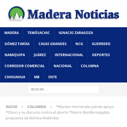
MADERA
TEMÓSACHIC
IGNACIO ZARAGOZA
GÓMEZ FARÍAS
CASAS GRANDES
NCG
GUERRERO
NAMIQUIPA
JUÁREZ
INTERNACIONAL
DEPORTES
CORREDOR COMERCIAL
NACIONAL
COLUMNA
CHIHUAHUA
MB
SNTE
INICIO
COLUMNA
*Myriam Hernández pierde apoyo
*Olson y su discurso contra el aborto *Marco Bonilla respalda
propuesta de Mónica Meléndez