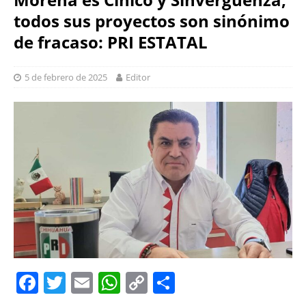
todos sus proyectos son sinónimo
de fracaso: PRI ESTATAL
5 de febrero de 2025
Editor
F
T
E
W
C
S
a
w
m
h
o
h