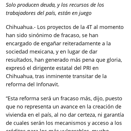
Solo producen deuda, y los recursos de los
c
it
ai
at
p
a
trabajadores del país, están en juego
e
te
l
s
y
re
b
r
A
Li
Chihuahua.- Los proyectos de la 4T al momento
o
p
n
han sido sinónimo de fracaso, se han
encargado de engañar reiteradamente a la
o
p
k
sociedad mexicana, y en lugar de dar
k
resultados, han generado más pena que gloria,
expresó el dirigente estatal del PRI en
Chihuahua, tras inminente transitar de la
reforma del Infonavit.
“Esta reforma será un fracaso más, dijo, puesto
que no representa un avance en la creación de
vivienda en el país, al no dar certeza, ni garantía
de cuales serán los mecanismos y acceso a los