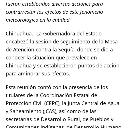
fueron establecidos diversas acciones para
e
te
l
s
y
re
contrarrestar los efectos de este fenómeno
b
r
A
Li
meteorológico en la entidad
o
p
n
Chihuahua.- La Gobernadora del Estado
o
p
k
encabezó la sesión de seguimiento de la Mesa
k
de Atención contra la Sequía, donde se dio a
conocer la situación que prevalece en
Chihuahua y se establecieron puntos de acción
para aminorar sus efectos.
Esta reunión contó con la presencia de los
titulares de la Coordinación Estatal de
Protección Civil (CEPC), la Junta Central de Agua
y Saneamiento (JCAS), así como de las
secretarías de Desarrollo Rural, de Pueblos y
Comunidades Indígenas, de Desarrollo Humano