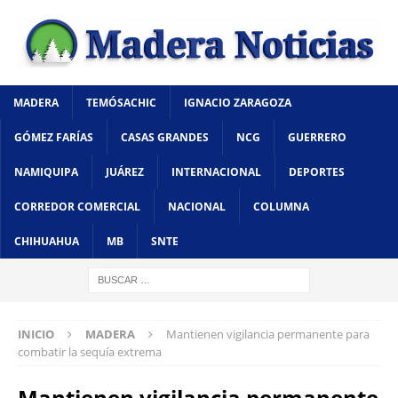
MADERA
TEMÓSACHIC
IGNACIO ZARAGOZA
GÓMEZ FARÍAS
CASAS GRANDES
NCG
GUERRERO
NAMIQUIPA
JUÁREZ
INTERNACIONAL
DEPORTES
CORREDOR COMERCIAL
NACIONAL
COLUMNA
CHIHUAHUA
MB
SNTE
INICIO
MADERA
Mantienen vigilancia permanente para
combatir la sequía extrema
Mantienen vigilancia permanente