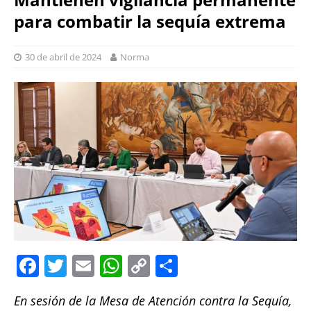
para combatir la sequía extrema
30 de abril de 2024
Norma
F
T
E
W
C
S
a
w
m
h
o
h
En sesión de la Mesa de Atención contra la Sequía,
c
it
ai
at
p
a