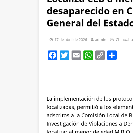
desaparecido en Ci
barrenador con capa
[ 6 de agosto de 2026
General del Estad
Ampliación; investigan
[ 6 de agosto de 2026
17 de abril de 2026
admin
Chihuahu
carretera Aldama
F
T
E
W
C
S
a
w
m
h
o
h
c
it
ai
at
p
a
e
te
l
s
y
re
b
r
A
Li
La implementación de los protoco
o
p
n
localizadas, permitió a los element
o
p
k
adscritos a la Comisión Local de B
k
Investigación de Violaciones a D
localizar al menor de edad M.B.Q.,