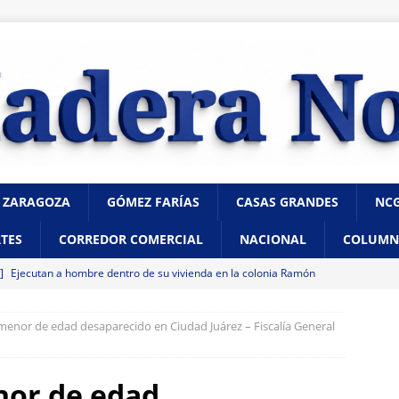
 ZARAGOZA
GÓMEZ FARÍAS
CASAS GRANDES
NC
TES
CORREDOR COMERCIAL
NACIONAL
COLUMN
 ]
Ejecutan a hombre dentro de su vivienda en la colonia Ramón
A
 menor de edad desaparecido en Ciudad Juárez – Fiscalía General
 ]
Impulsan Francisco Sánchez y Alfredo Chávez reforma para
stitucional a la Fiscalía del Estado
CHIHUAHUA
nor de edad
 ]
Refuerza Municipio acciones preventivas ante el gusano