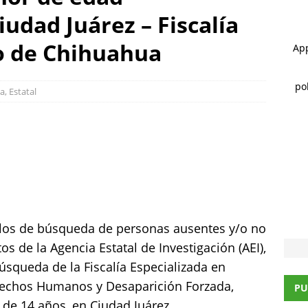
udad Juárez – Fiscalía
citación de SENASICA
CHIHUAHUA
 ]
Incendio consume vivienda de madera en la colonia Proletaria
o de Chihuahua
 posible acto intencional
CHIHUAHUA
 ]
Marco Bonilla inaugura el Paso Superior de Fuerza Aérea y
a
,
Estatal
CHIHUAHUA MARCO BONILLA
los de búsqueda de personas ausentes y/o no
os de la Agencia Estatal de Investigación (AEI),
úsqueda de la Fiscalía Especializada en
erechos Humanos y Desaparición Forzada,
PU
 de 14 años, en Ciudad Juárez.