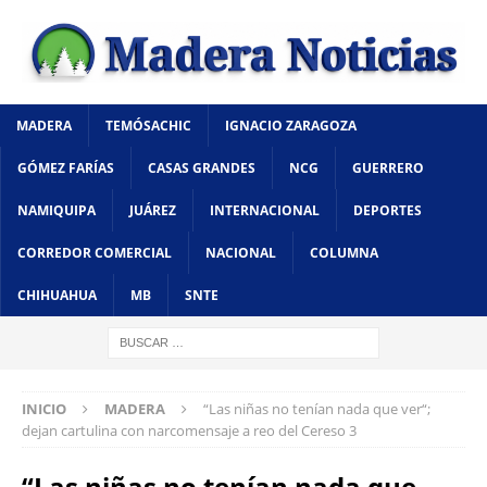
MADERA
TEMÓSACHIC
IGNACIO ZARAGOZA
GÓMEZ FARÍAS
CASAS GRANDES
NCG
GUERRERO
NAMIQUIPA
JUÁREZ
INTERNACIONAL
DEPORTES
CORREDOR COMERCIAL
NACIONAL
COLUMNA
CHIHUAHUA
MB
SNTE
INICIO
MADERA
“Las niñas no tenían nada que ver“;
dejan cartulina con narcomensaje a reo del Cereso 3
“Las niñas no tenían nada que