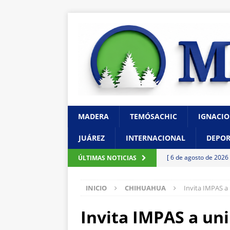
MADERA
TEMÓSACHIC
IGNACIO
JUÁREZ
INTERNACIONAL
DEPOR
[ 6 de agosto de 2026
ÚLTIMAS NOTICIAS
barrenador con capa
INICIO
CHIHUAHUA
Invita IMPAS a 
[ 6 de agosto de 2026
Ampliación; investigan
Invita IMPAS a uni
[ 6 de agosto de 2026