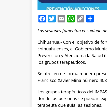
F
T
E
W
C
S
a
w
m
h
o
h
Las sesiones fomentan el cuidado de
c
it
ai
at
p
a
e
te
l
s
y
re
Chihuahua.- Con el objetivo de fort
b
r
A
Li
chihuahuenses, el Gobierno Municip
o
p
n
Prevención y Atención a la Salud 
los grupos terapéuticos.
o
p
k
k
Se ofrecen de forma manera presen
Francisco Xavier Mina número 408,
Los grupos terapéuticos del IMPAS
donde las personas se puedan ex
terapeuta que guía las sesiones.