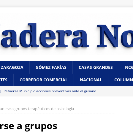
 ZARAGOZA
GÓMEZ FARÍAS
CASAS GRANDES
NC
TES
CORREDOR COMERCIAL
NACIONAL
COLUMN
 ]
Refuerza Municipio acciones preventivas ante el gusano
citación de SENASICA
CHIHUAHUA
unirse a grupos terapéuticos de psicología
 ]
Incendio consume vivienda de madera en la colonia Proletaria
 posible acto intencional
CHIHUAHUA
rse a grupos
 ]
Marco Bonilla inaugura el Paso Superior de Fuerza Aérea y