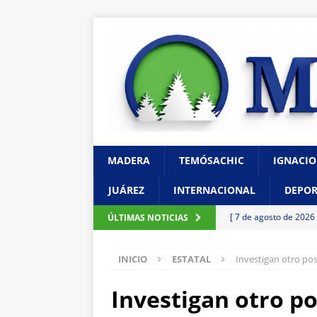
MADERA
TEMÓSACHIC
IGNACIO
JUÁREZ
INTERNACIONAL
DEPOR
[ 7 de agosto de 2026
ÚLTIMAS NOTICIAS
CHIHUAHUA
INICIO
ESTATAL
Investigan otro pos
[ 7 de agosto de 2026
León
CHIHUAHUA
Investigan otro po
[ 6 de agosto de 2026