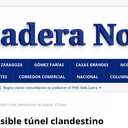
 ZARAGOZA
GÓMEZ FARÍAS
CASAS GRANDES
NC
TES
CORREDOR COMERCIAL
NACIONAL
COLUMN
 ]
Reglas claras consolidarían la unidad en el PAN: Rafa Loera
ible túnel clandestino en Juárez- El Paso
 ]
Localizan sin vida a un joven en vivienda de la colonia Ponce de
sible túnel clandestino
 ]
Choque en la avenida 20 de Noviembre deja dos lesionados