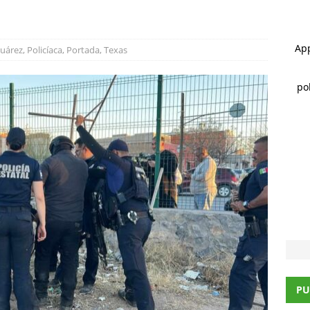
 ]
Alan Falomir se reúne con vecinos de El Saucito y lleva mensaje
Juárez
,
Policíaca
,
Portada
,
Texas
CHIHUAHUA
 ]
Destaca César Jáuregui la importancia de atender las colonias
ncia
CHIHUAHUA
PU