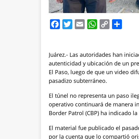
F
T
E
W
C
S
a
w
m
h
o
h
c
it
ai
at
p
a
e
te
l
s
y
re
Juárez.- Las autoridades han inici
b
r
A
Li
autenticidad y ubicación de un pre
o
p
n
El Paso, luego de que un video di
pasadizo subterráneo.
o
p
k
k
El túnel no representa un paso ile
operativo continuará de manera in
Border Patrol (CBP) ha indicado la 
El material fue publicado el pasa
por la cuenta que lo compartió or