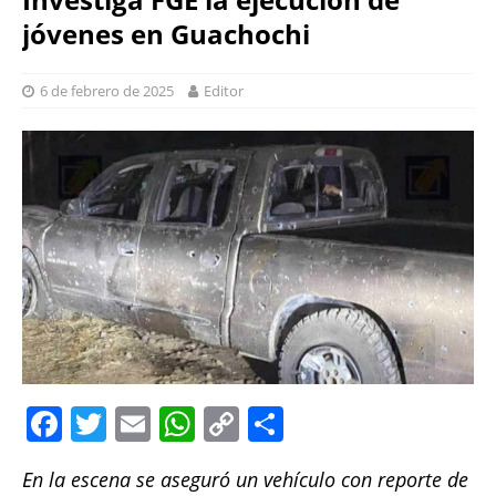
jóvenes en Guachochi
6 de febrero de 2025
Editor
F
T
E
W
C
S
a
w
m
h
o
h
En la escena se aseguró un vehículo con reporte de
c
it
ai
at
p
a