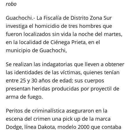
robo
e
te
l
s
y
re
b
r
A
Li
Guachochi.- La Fiscalía de Distrito Zona Sur
o
p
n
investiga el homicidio de tres hombres que
fueron localizados sin vida la noche del martes,
o
p
k
en la localidad de Ciénega Prieta, en el
k
municipio de Guachochi,
Se realizan las indagatorias que lleven a obtener
las identidades de las víctimas, quienes tenían
entre 25 y 30 años de edad; sus cuerpos
presentan heridas producidas por proyectil de
arma de fuego.
Peritos de criminalística aseguraron en la
escena del crimen una pick up de la marca
Dodge, línea Dakota, modelo 2000 que contaba