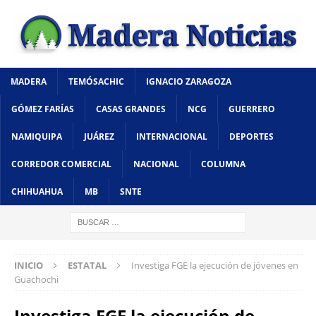
MADERA
TEMÓSACHIC
IGNACIO ZARAGOZA
GÓMEZ FARÍAS
CASAS GRANDES
NCG
GUERRERO
NAMIQUIPA
JUÁREZ
INTERNACIONAL
DEPORTES
CORREDOR COMERCIAL
NACIONAL
COLUMNA
CHIHUAHUA
MB
SNTE
INICIO
ESTATAL
Investiga FGE la ejecución de jóvenes en
Guachochi
Investiga FGE la ejecución de