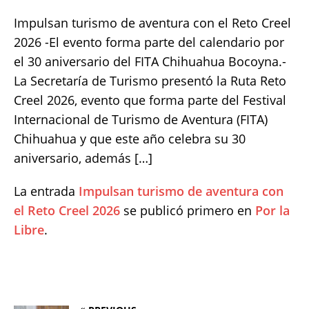
e
te
l
s
y
re
Impulsan turismo de aventura con el Reto Creel
b
r
A
Li
2026 -El evento forma parte del calendario por
o
p
n
el 30 aniversario del FITA Chihuahua Bocoyna.-
La Secretaría de Turismo presentó la Ruta Reto
o
p
k
Creel 2026, evento que forma parte del Festival
k
Internacional de Turismo de Aventura (FITA)
Chihuahua y que este año celebra su 30
aniversario, además […]
La entrada
Impulsan turismo de aventura con
el Reto Creel 2026
se publicó primero en
Por la
Libre
.