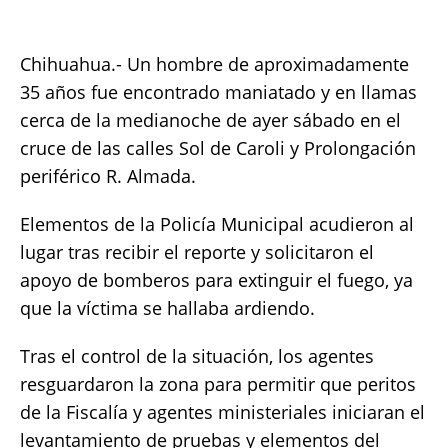
c
it
ai
at
p
a
e
te
l
s
y
re
Chihuahua.- Un hombre de aproximadamente
b
r
A
Li
35 años fue encontrado maniatado y en llamas
o
p
n
cerca de la medianoche de ayer sábado en el
cruce de las calles Sol de Caroli y Prolongación
o
p
k
periférico R. Almada.
k
Elementos de la Policía Municipal acudieron al
lugar tras recibir el reporte y solicitaron el
apoyo de bomberos para extinguir el fuego, ya
que la víctima se hallaba ardiendo.
Tras el control de la situación, los agentes
resguardaron la zona para permitir que peritos
de la Fiscalía y agentes ministeriales iniciaran el
levantamiento de pruebas y elementos del