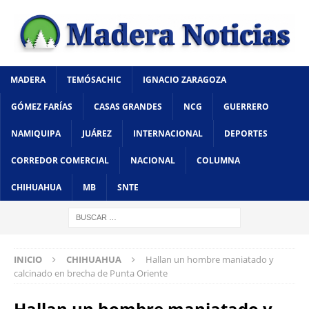
MADERA
TEMÓSACHIC
IGNACIO ZARAGOZA
GÓMEZ FARÍAS
CASAS GRANDES
NCG
GUERRERO
NAMIQUIPA
JUÁREZ
INTERNACIONAL
DEPORTES
CORREDOR COMERCIAL
NACIONAL
COLUMNA
CHIHUAHUA
MB
SNTE
INICIO
CHIHUAHUA
Hallan un hombre maniatado y
calcinado en brecha de Punta Oriente
Hallan un hombre maniatado y