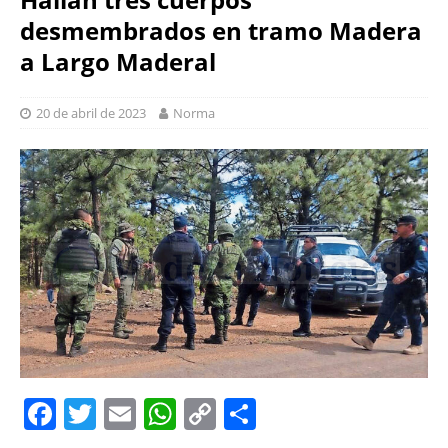
desmembrados en tramo Madera
a Largo Maderal
20 de abril de 2023
Norma
F
T
E
W
C
S
a
w
m
h
o
h