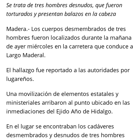
Se trata de tres hombres desnudos, que fueron
c
it
ai
at
p
a
torturados y presentan balazos en la cabeza
e
te
l
s
y
re
b
r
A
Li
Madera.- Los cuerpos desmembrados de tres
o
p
n
hombres fueron localizados durante la mañana
de ayer miércoles en la carretera que conduce a
o
p
k
Largo Maderal.
k
El hallazgo fue reportado a las autoridades por
lugareños.
Una movilización de elementos estatales y
ministeriales arribaron al punto ubicado en las
inmediaciones del Ejido Año de Hidalgo.
En el lugar se encontraban los cadáveres
desmembrados y desnudos de tres hombres