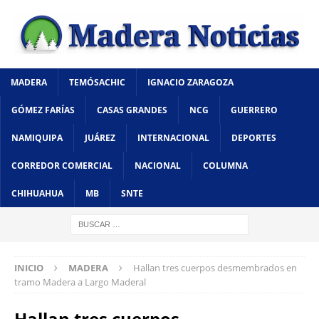
MADERA
TEMÓSACHIC
IGNACIO ZARAGOZA
GÓMEZ FARÍAS
CASAS GRANDES
NCG
GUERRERO
NAMIQUIPA
JUÁREZ
INTERNACIONAL
DEPORTES
CORREDOR COMERCIAL
NACIONAL
COLUMNA
CHIHUAHUA
MB
SNTE
INICIO
MADERA
Hallan tres cuerpos desmembrados en
tramo Madera a Largo Maderal
Hallan tres cuerpos