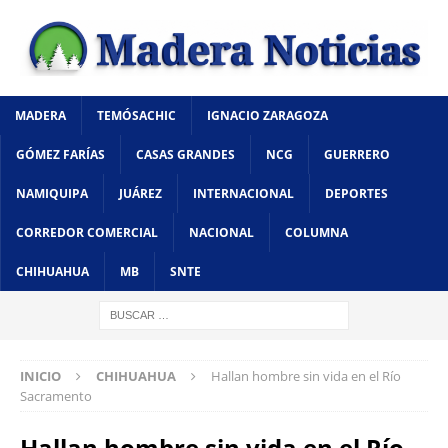
MADERA
TEMÓSACHIC
IGNACIO ZARAGOZA
GÓMEZ FARÍAS
CASAS GRANDES
NCG
GUERRERO
NAMIQUIPA
JUÁREZ
INTERNACIONAL
DEPORTES
CORREDOR COMERCIAL
NACIONAL
COLUMNA
CHIHUAHUA
MB
SNTE
INICIO
CHIHUAHUA
Hallan hombre sin vida en el Río
Sacramento
Hallan hombre sin vida en el Río