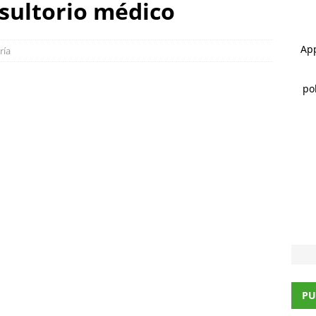
nsultorio médico
 ]
Choque en la avenida 20 de Noviembre deja dos lesionados
ría
 ]
Alan Falomir se reúne con vecinos de El Saucito y lleva mensaje
CHIHUAHUA
PU