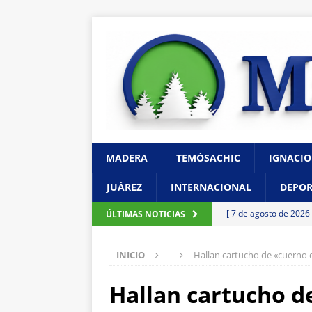
MADERA
TEMÓSACHIC
IGNACIO
JUÁREZ
INTERNACIONAL
DEPOR
[ 7 de agosto de 2026
ÚLTIMAS NOTICIAS
transformar su futuro
INICIO
Hallan cartucho de «cuerno 
[ 7 de agosto de 2026
CHIHUAHUA
Hallan cartucho d
[ 7 de agosto de 2026