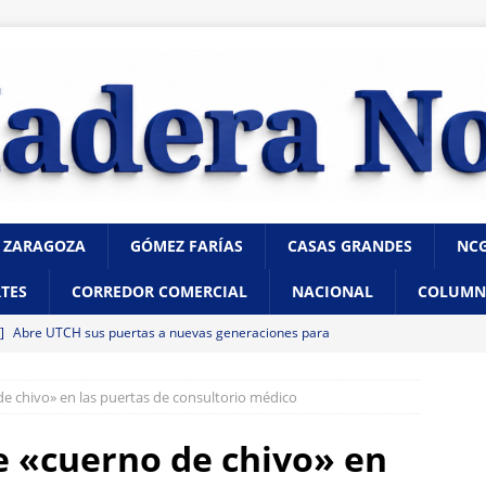
 ZARAGOZA
GÓMEZ FARÍAS
CASAS GRANDES
NC
TES
CORREDOR COMERCIAL
NACIONAL
COLUMN
 ]
Abre UTCH sus puertas a nuevas generaciones para
 profesional
CHIHUAHUA
de chivo» en las puertas de consultorio médico
 ]
Reglas claras consolidarían la unidad en el PAN: Rafa Loera
e «cuerno de chivo» en
 ]
Localizan sin vida a un joven en vivienda de la colonia Ponce de