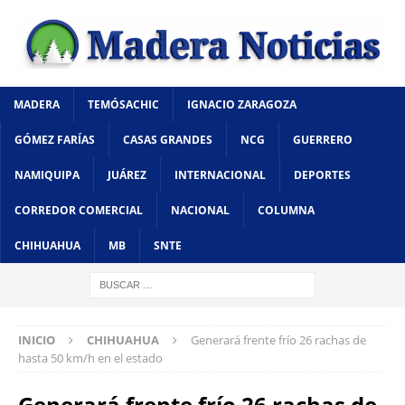
MADERA
TEMÓSACHIC
IGNACIO ZARAGOZA
GÓMEZ FARÍAS
CASAS GRANDES
NCG
GUERRERO
NAMIQUIPA
JUÁREZ
INTERNACIONAL
DEPORTES
CORREDOR COMERCIAL
NACIONAL
COLUMNA
CHIHUAHUA
MB
SNTE
INICIO
CHIHUAHUA
Generará frente frío 26 rachas de
hasta 50 km/h en el estado
Generará frente frío 26 rachas de