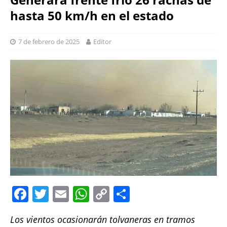
hasta 50 km/h en el estado
7 de febrero de 2025
Editor
F
T
E
W
C
S
a
w
m
h
o
h
Los vientos ocasionarán tolvaneras en tramos
c
it
ai
at
p
a