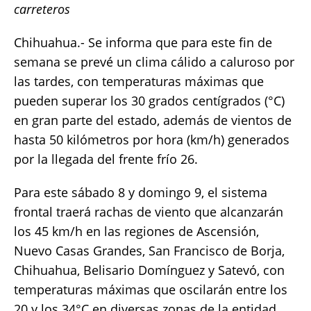
carreteros
e
te
l
s
y
re
b
r
A
Li
Chihuahua.- Se informa que para este fin de
o
p
n
semana se prevé un clima cálido a caluroso por
las tardes, con temperaturas máximas que
o
p
k
pueden superar los 30 grados centígrados (°C)
k
en gran parte del estado, además de vientos de
hasta 50 kilómetros por hora (km/h) generados
por la llegada del frente frío 26.
Para este sábado 8 y domingo 9, el sistema
frontal traerá rachas de viento que alcanzarán
los 45 km/h en las regiones de Ascensión,
Nuevo Casas Grandes, San Francisco de Borja,
Chihuahua, Belisario Domínguez y Satevó, con
temperaturas máximas que oscilarán entre los
20 y los 34°C en diversas zonas de la entidad.