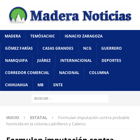
MADERA
TEMÓSACHIC
IGNACIO ZARAGOZA
GÓMEZ FARÍAS
CASAS GRANDES
NCG
GUERRERO
NAMIQUIPA
JUÁREZ
INTERNACIONAL
DEPORTES
CORREDOR COMERCIAL
NACIONAL
COLUMNA
CHIHUAHUA
MB
SNTE
INICIO
ESTATAL
Formulan imputación contra probable
homicida en la colonia Ladrilleros y Caleros
Formulan imputación contra