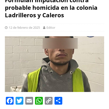
probable homicida en la colonia
Ladrilleros y Caleros
12 de febrero de 2025
Editor
F
T
E
W
C
S
a
w
m
h
o
h