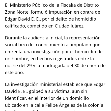
El Ministerio Público de la Fiscalía de Distrito
c
it
ai
at
p
a
Zona Norte, formuló imputación en contra de
e
te
l
s
y
re
Edgar David E. E., por el delito de homicidio
b
r
A
Li
calificado, cometido en Ciudad Juárez.
o
p
n
o
p
k
Durante la audiencia inicial, la representación
social hizo del conocimiento al imputado que
k
enfrenta una investigación por el homicidio de
un hombre, en hechos registrados entre la
noche del 29 y la madrugada del 30 de enero de
este año.
La investigación ministerial establece que Edgar
David E. E., golpeó a su víctima, aún sin
identificar, en el interior de un domicilio
ubicado en la calle Felipe Ángeles de la colonia