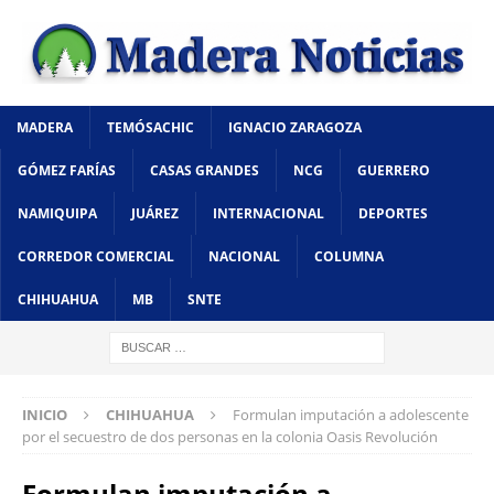
MADERA
TEMÓSACHIC
IGNACIO ZARAGOZA
GÓMEZ FARÍAS
CASAS GRANDES
NCG
GUERRERO
NAMIQUIPA
JUÁREZ
INTERNACIONAL
DEPORTES
CORREDOR COMERCIAL
NACIONAL
COLUMNA
CHIHUAHUA
MB
SNTE
INICIO
CHIHUAHUA
Formulan imputación a adolescente
por el secuestro de dos personas en la colonia Oasis Revolución
Formulan imputación a