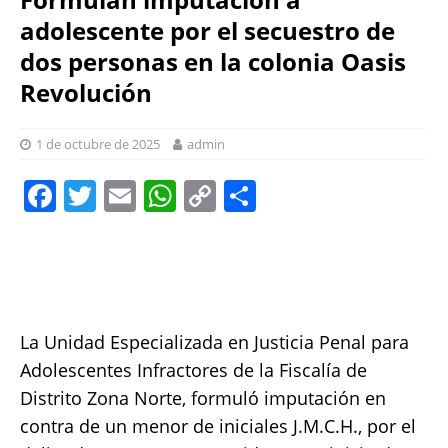
adolescente por el secuestro de
dos personas en la colonia Oasis
Revolución
1 de octubre de 2025
admin
F
T
E
W
C
S
a
w
m
h
o
h
c
it
ai
at
p
a
e
te
l
s
y
re
b
r
A
Li
La Unidad Especializada en Justicia Penal para
o
p
n
Adolescentes Infractores de la Fiscalía de
o
p
k
Distrito Zona Norte, formuló imputación en
k
contra de un menor de iniciales J.M.C.H., por el