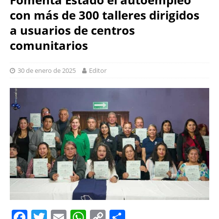
con más de 300 talleres dirigidos
a usuarios de centros
comunitarios
30 de enero de 2025
Editor
F
T
E
W
C
S