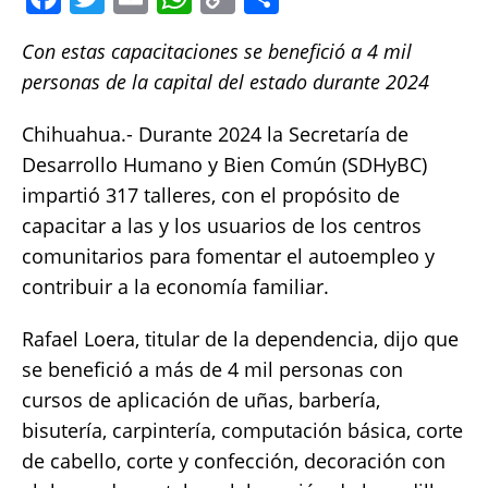
a
w
m
h
o
h
Con estas capacitaciones se benefició a 4 mil
c
it
ai
at
p
a
personas de la capital del estado durante 2024
e
te
l
s
y
re
b
r
A
Li
Chihuahua.- Durante 2024 la Secretaría de
o
p
n
Desarrollo Humano y Bien Común (SDHyBC)
impartió 317 talleres, con el propósito de
o
p
k
capacitar a las y los usuarios de los centros
k
comunitarios para fomentar el autoempleo y
contribuir a la economía familiar.
Rafael Loera, titular de la dependencia, dijo que
se benefició a más de 4 mil personas con
cursos de aplicación de uñas, barbería,
⁠⁠bisutería, carpintería, computación básica, corte
de cabello, corte y confección, decoración con