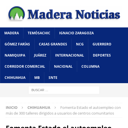
MADERA
TEMÓSACHIC
IGNACIO ZARAGOZA
GÓMEZ FARÍAS
CASAS GRANDES
NCG
GUERRERO
NAMIQUIPA
JUÁREZ
INTERNACIONAL
DEPORTES
CORREDOR COMERCIAL
NACIONAL
COLUMNA
CHIHUAHUA
MB
SNTE
INICIO
CHIHUAHUA
Fomenta Estado el autoempleo con
más de 300 talleres dirigidos a usuarios de centros comunitarios
Fomenta Estado el autoempleo