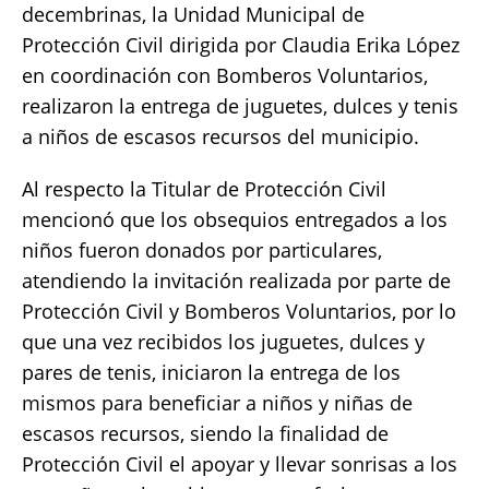
decembrinas, la Unidad Municipal de
e
te
l
s
y
re
Protección Civil dirigida por Claudia Erika López
b
r
A
Li
en coordinación con Bomberos Voluntarios,
o
p
n
realizaron la entrega de juguetes, dulces y tenis
o
p
k
a niños de escasos recursos del municipio.
k
Al respecto la Titular de Protección Civil
mencionó que los obsequios entregados a los
niños fueron donados por particulares,
atendiendo la invitación realizada por parte de
Protección Civil y Bomberos Voluntarios, por lo
que una vez recibidos los juguetes, dulces y
pares de tenis, iniciaron la entrega de los
mismos para beneficiar a niños y niñas de
escasos recursos, siendo la finalidad de
Protección Civil el apoyar y llevar sonrisas a los