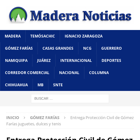
MADERA
TEMÓSACHIC
IGNACIO ZARAGOZA
GÓMEZ FARÍAS
CASAS GRANDES
NCG
GUERRERO
NAMIQUIPA
JUÁREZ
INTERNACIONAL
DEPORTES
CORREDOR COMERCIAL
NACIONAL
COLUMNA
CHIHUAHUA
MB
SNTE
INICIO
GÓMEZ FARÍAS
Entrega Protección Civil de Gómez
Farías juguetes, dulces y tenis
Entrega Protección Civil de Gómez