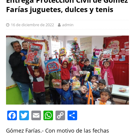
Farías juguetes, dulces y tenis
16 de diciembre de 2022
admin
F
T
E
W
C
S
a
w
m
h
o
h
Gómez Farías.- Con motivo de las fechas
c
it
ai
at
p
a