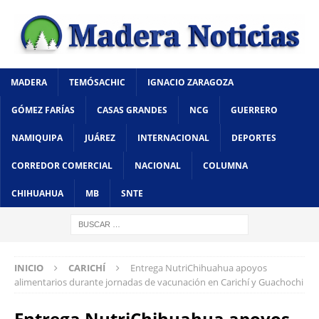
MADERA
TEMÓSACHIC
IGNACIO ZARAGOZA
GÓMEZ FARÍAS
CASAS GRANDES
NCG
GUERRERO
NAMIQUIPA
JUÁREZ
INTERNACIONAL
DEPORTES
CORREDOR COMERCIAL
NACIONAL
COLUMNA
CHIHUAHUA
MB
SNTE
INICIO
CARICHÍ
Entrega NutriChihuahua apoyos
alimentarios durante jornadas de vacunación en Carichí y Guachochi
Entrega NutriChihuahua apoyos