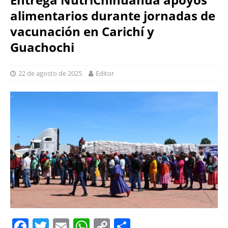
alimentarios durante jornadas de
vacunación en Carichí y
Guachochi
22 de agosto de 2025
Editor
F
T
E
W
C
S