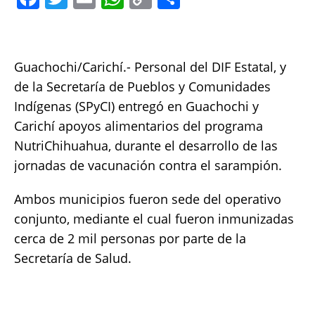
a
w
m
h
o
h
c
it
ai
at
p
a
e
te
l
s
y
re
Guachochi/Carichí.- Personal del DIF Estatal, y
b
r
A
Li
de la Secretaría de Pueblos y Comunidades
o
p
n
Indígenas (SPyCI) entregó en Guachochi y
Carichí apoyos alimentarios del programa
o
p
k
NutriChihuahua, durante el desarrollo de las
k
jornadas de vacunación contra el sarampión.
Ambos municipios fueron sede del operativo
conjunto, mediante el cual fueron inmunizadas
cerca de 2 mil personas por parte de la
Secretaría de Salud.