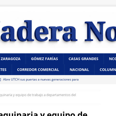
 ZARAGOZA
GÓMEZ FARÍAS
CASAS GRANDES
NC
TES
CORREDOR COMERCIAL
NACIONAL
COLUMN
 ]
Abre UTCH sus puertas a nuevas generaciones para
 profesional
CHIHUAHUA
quinaria y equipo de trabajo a departamentos del
 ]
Reglas claras consolidarían la unidad en el PAN: Rafa Loera
aquinaria y equipo de
 ]
Localizan sin vida a un joven en vivienda de la colonia Ponce de