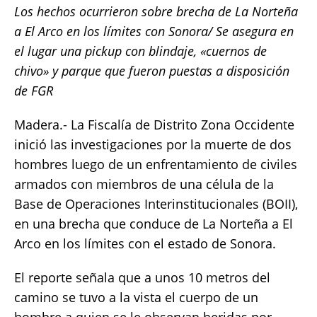
Los hechos ocurrieron sobre brecha de La Norteña
c
it
ai
at
p
a
a El Arco en los límites con Sonora/ Se asegura en
e
te
l
s
y
re
el lugar una pickup con blindaje, «cuernos de
b
r
A
Li
chivo» y parque que fueron puestas a disposición
o
p
n
de FGR
o
p
k
Madera.- La Fiscalía de Distrito Zona Occidente
k
inició las investigaciones por la muerte de dos
hombres luego de un enfrentamiento de civiles
armados con miembros de una célula de la
Base de Operaciones Interinstitucionales (BOII),
en una brecha que conduce de La Norteña a El
Arco en los límites con el estado de Sonora.
El reporte señala que a unos 10 metros del
camino se tuvo a la vista el cuerpo de un