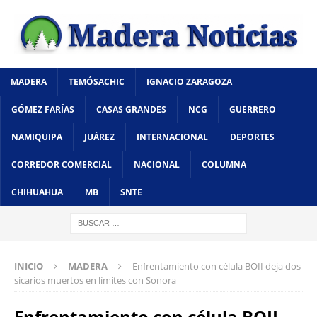
MADERA
TEMÓSACHIC
IGNACIO ZARAGOZA
GÓMEZ FARÍAS
CASAS GRANDES
NCG
GUERRERO
NAMIQUIPA
JUÁREZ
INTERNACIONAL
DEPORTES
CORREDOR COMERCIAL
NACIONAL
COLUMNA
CHIHUAHUA
MB
SNTE
INICIO
MADERA
Enfrentamiento con célula BOII deja dos
sicarios muertos en límites con Sonora
Enfrentamiento con célula BOII