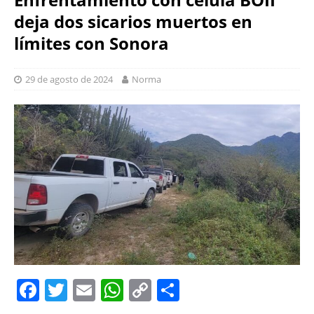
deja dos sicarios muertos en
límites con Sonora
29 de agosto de 2024
Norma
F
T
E
W
C
S
a
w
m
h
o
h