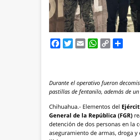
F
T
E
W
C
S
a
w
m
h
o
h
c
it
ai
at
p
a
e
te
l
s
y
re
b
r
A
Li
Durante el operativo fueron decomisa
o
p
n
pastillas de fentanilo, además de un 
o
p
k
Chihuahua.- Elementos del
Ejérci
k
General de la República (FGR)
re
detención de dos personas en la 
aseguramiento de armas, droga y 