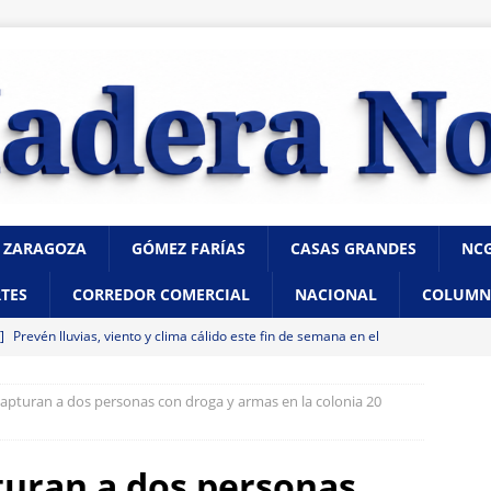
 ZARAGOZA
GÓMEZ FARÍAS
CASAS GRANDES
NC
TES
CORREDOR COMERCIAL
NACIONAL
COLUMN
 ]
Prevén lluvias, viento y clima cálido este fin de semana en el
A
capturan a dos personas con droga y armas en la colonia 20
 ]
Marco Bonilla visita Rubio, Cuauhtémoc: liderazgos del sector
 en Chihuahua
CHIHUAHUA MARCO BONILLA
pturan a dos personas
 ]
Avanza proceso del Presupuesto Participativo 2027 con la fase