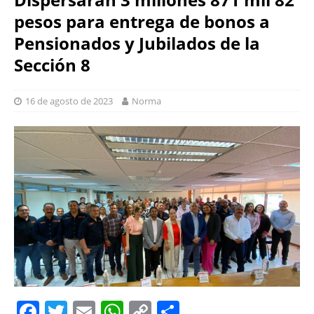
pesos para entrega de bonos a
Pensionados y Jubilados de la
Sección 8
16 de agosto de 2023
Norma
F
T
E
W
C
S