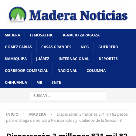
MADERA
TEMÓSACHIC
IGNACIO ZARAGOZA
GÓMEZ FARÍAS
CASAS GRANDES
NCG
GUERRERO
NAMIQUIPA
JUÁREZ
INTERNACIONAL
DEPORTES
CORREDOR COMERCIAL
NACIONAL
COLUMNA
CHIHUAHUA
MB
SNTE
INICIO
MADERA
Dispersarán 3 millones 871 mil 82 pesos
para entrega de bonos a Pensionados y Jubilados de la Sección 8
Dispersarán 3 millones 871 mil 82