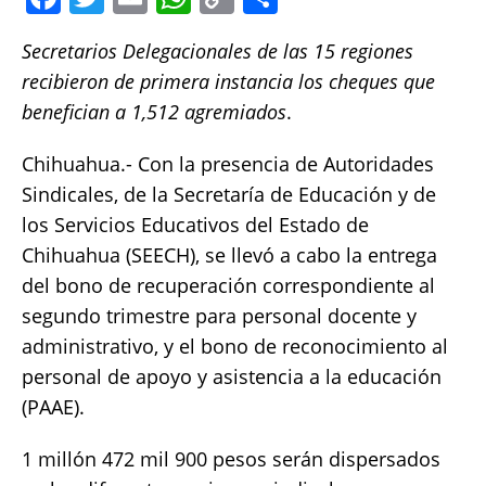
a
w
m
h
o
h
Secretarios Delegacionales de las 15 regiones
c
it
ai
at
p
a
recibieron de primera instancia los cheques que
e
te
l
s
y
re
benefician a 1,512 agremiados
.
b
r
A
Li
o
p
n
Chihuahua.- Con la presencia de Autoridades
Sindicales, de la Secretaría de Educación y de
o
p
k
los Servicios Educativos del Estado de
k
Chihuahua (SEECH), se llevó a cabo la entrega
del bono de recuperación correspondiente al
segundo trimestre para personal docente y
administrativo, y el bono de reconocimiento al
personal de apoyo y asistencia a la educación
(PAAE).
1 millón 472 mil 900 pesos serán dispersados