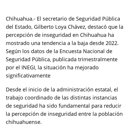
c
it
ai
at
p
a
e
te
l
s
y
re
Chihuahua.- El secretario de Seguridad Pública
b
r
A
Li
del Estado, Gilberto Loya Chávez, destacó que la
o
p
n
percepción de inseguridad en Chihuahua ha
mostrado una tendencia a la baja desde 2022.
o
p
k
Según los datos de la Encuesta Nacional de
k
Seguridad Pública, publicada trimestralmente
por el INEGI, la situación ha mejorado
significativamente
Desde el inicio de la administración estatal, el
trabajo coordinado de las distintas instancias
de seguridad ha sido fundamental para reducir
la percepción de inseguridad entre la población
chihuahuense.