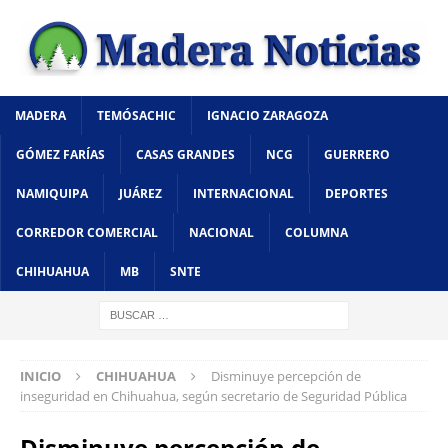
MADERA
TEMÓSACHIC
IGNACIO ZARAGOZA
GÓMEZ FARÍAS
CASAS GRANDES
NCG
GUERRERO
NAMIQUIPA
JUÁREZ
INTERNACIONAL
DEPORTES
CORREDOR COMERCIAL
NACIONAL
COLUMNA
CHIHUAHUA
MB
SNTE
INICIO
CHIHUAHUA
Disminuye percepción de
inseguridad en Chihuahua, según secretario de Seguridad Pública
Disminuye percepción de