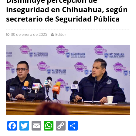
inseguridad en Chihuahua, según
secretario de Seguridad Pública
30 de enero de 2025
Editor
F
T
E
W
C
S
a
w
m
h
o
h