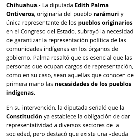
Chihuahua
.- La diputada
Edith Palma
c
it
ai
at
p
a
Ontiveros
, originaria del pueblo
rarámuri
y
e
te
l
s
y
re
única representante de los
pueblos originarios
b
r
A
Li
en el Congreso del Estado, subrayó la necesidad
o
p
n
de garantizar la representación política de las
o
p
k
comunidades indígenas en los órganos de
k
gobierno. Palma resaltó que es esencial que las
personas que ocupan cargos de representación,
como en su caso, sean aquellas que conocen de
primera mano las
necesidades de los pueblos
indígenas
.
En su intervención, la diputada señaló que la
Constitución
ya establece la obligación de dar
representatividad a diversos sectores de la
sociedad, pero destacó que existe una «deuda