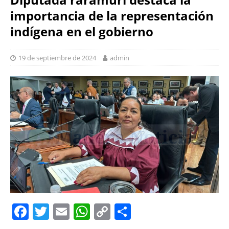
importancia de la representación
indígena en el gobierno
19 de septiembre de 2024
admin
F
T
E
W
C
S
a
w
m
h
o
h