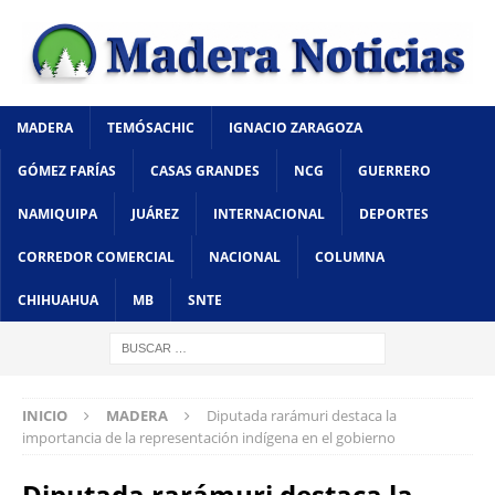
MADERA
TEMÓSACHIC
IGNACIO ZARAGOZA
GÓMEZ FARÍAS
CASAS GRANDES
NCG
GUERRERO
NAMIQUIPA
JUÁREZ
INTERNACIONAL
DEPORTES
CORREDOR COMERCIAL
NACIONAL
COLUMNA
CHIHUAHUA
MB
SNTE
INICIO
MADERA
Diputada rarámuri destaca la
importancia de la representación indígena en el gobierno
Diputada rarámuri destaca la