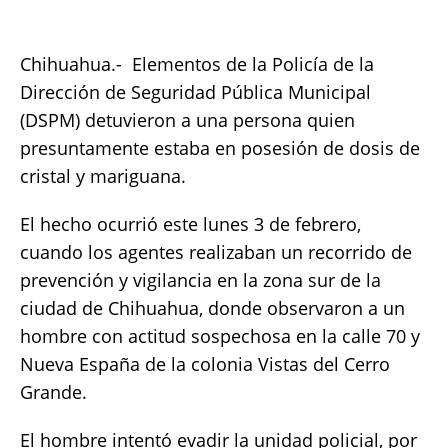
c
it
ai
at
p
a
e
te
l
s
y
re
Chihuahua.- Elementos de la Policía de la
b
r
A
Li
Dirección de Seguridad Pública Municipal
o
p
n
(DSPM) detuvieron a una persona quien
presuntamente estaba en posesión de dosis de
o
p
k
cristal y mariguana.
k
El hecho ocurrió este lunes 3 de febrero,
cuando los agentes realizaban un recorrido de
prevención y vigilancia en la zona sur de la
ciudad de Chihuahua, donde observaron a un
hombre con actitud sospechosa en la calle 70 y
Nueva España de la colonia Vistas del Cerro
Grande.
El hombre intentó evadir la unidad policial, por