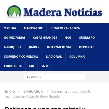
MADERA
TEMÓSACHIC
IGNACIO ZARAGOZA
GÓMEZ FARÍAS
CASAS GRANDES
NCG
GUERRERO
NAMIQUIPA
JUÁREZ
INTERNACIONAL
DEPORTES
CORREDOR COMERCIAL
NACIONAL
COLUMNA
CHIHUAHUA
MB
SNTE
INICIO
CHIHUAHUA
Detienen a uno con cristal y
marihuana en Vistas del Cerro Grande
Detienen a uno con cristal y