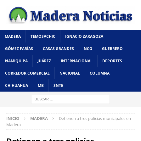
MADERA
TEMÓSACHIC
IGNACIO ZARAGOZA
GÓMEZ FARÍAS
CASAS GRANDES
NCG
GUERRERO
NAMIQUIPA
JUÁREZ
INTERNACIONAL
DEPORTES
CORREDOR COMERCIAL
NACIONAL
COLUMNA
CHIHUAHUA
MB
SNTE
INICIO
MADERA
Detienen a tres policías municipales en
Madera
Detienen a tres policías