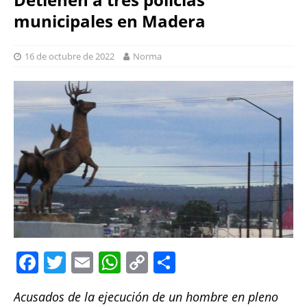
municipales en Madera
16 de octubre de 2022
Norma
F
T
E
W
C
S
a
w
m
h
o
h
Acusados de la ejecución de un hombre en pleno
c
it
ai
at
p
a