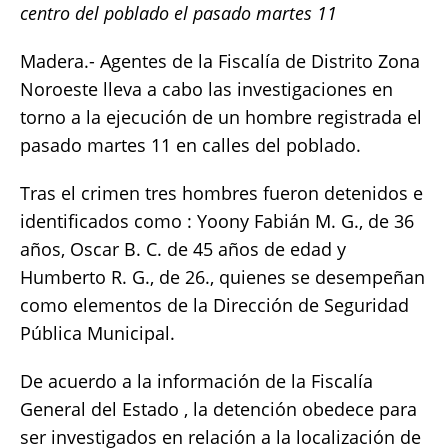
centro del poblado el pasado martes 11
e
te
l
s
y
re
b
r
A
Li
Madera.- Agentes de la Fiscalía de Distrito Zona
o
p
n
Noroeste lleva a cabo las investigaciones en
torno a la ejecución de un hombre registrada el
o
p
k
pasado martes 11 en calles del poblado.
k
Tras el crimen tres hombres fueron detenidos e
identificados como : Yoony Fabián M. G., de 36
años, Oscar B. C. de 45 años de edad y
Humberto R. G., de 26., quienes se desempeñan
como elementos de la Dirección de Seguridad
Pública Municipal.
De acuerdo a la información de la Fiscalía
General del Estado , la detención obedece para
ser investigados en relación a la localización de