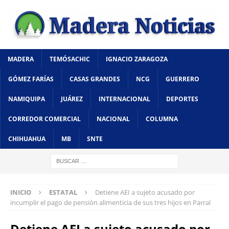
MADERA
TEMÓSACHIC
IGNACIO ZARAGOZA
GÓMEZ FARÍAS
CASAS GRANDES
NCG
GUERRERO
NAMIQUIPA
JUÁREZ
INTERNACIONAL
DEPORTES
CORREDOR COMERCIAL
NACIONAL
COLUMNA
CHIHUAHUA
MB
SNTE
INICIO
ESTATAL
Detiene AEI a sujeto acusado por
incumplir el pago de pensión alimenticia de sus tres hijos en Parral
Detiene AEI a sujeto acusado por