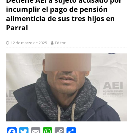
incumplir el pago de pensión
alimenticia de sus tres hijos en
Parral
12 de marzo de 2025
Editor
F
T
E
W
C
S