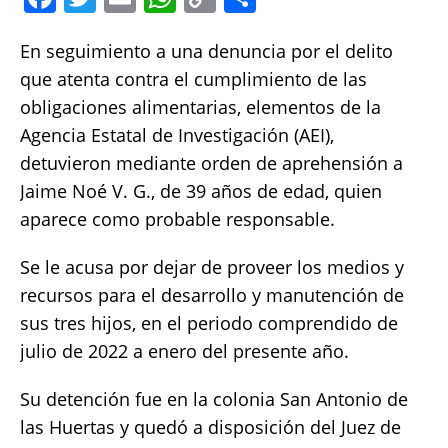
a
w
m
h
o
h
En seguimiento a una denuncia por el delito
c
it
ai
at
p
a
que atenta contra el cumplimiento de las
e
te
l
s
y
re
obligaciones alimentarias, elementos de la
b
r
A
Li
Agencia Estatal de Investigación (AEI),
o
p
n
detuvieron mediante orden de aprehensión a
o
p
k
Jaime Noé V. G., de 39 años de edad, quien
k
aparece como probable responsable.
Se le acusa por dejar de proveer los medios y
recursos para el desarrollo y manutención de
sus tres hijos, en el periodo comprendido de
julio de 2022 a enero del presente año.
Su detención fue en la colonia San Antonio de
las Huertas y quedó a disposición del Juez de